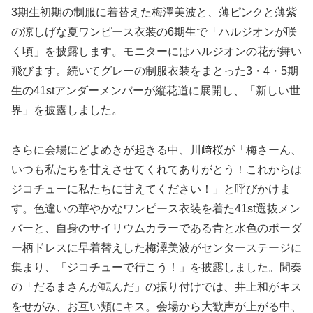
3期生初期の制服に着替えた梅澤美波と、薄ピンクと薄紫
の涼しげな夏ワンピース衣装の6期生で「ハルジオンが咲
く頃」を披露します。モニターにはハルジオンの花が舞い
飛びます。続いてグレーの制服衣装をまとった3・4・5期
生の41stアンダーメンバーが縦花道に展開し、「新しい世
界」を披露しました。
さらに会場にどよめきが起きる中、川﨑桜が「梅さーん、
いつも私たちを甘えさせてくれてありがとう！これからは
ジコチューに私たちに甘えてください！」と呼びかけま
す。色違いの華やかなワンピース衣装を着た41st選抜メン
バーと、自身のサイリウムカラーである青と水色のボーダ
ー柄ドレスに早着替えした梅澤美波がセンターステージに
集まり、「ジコチューで行こう！」を披露しました。間奏
の「だるまさんが転んだ」の振り付けでは、井上和がキス
をせがみ、お互い頬にキス。会場から大歓声が上がる中、