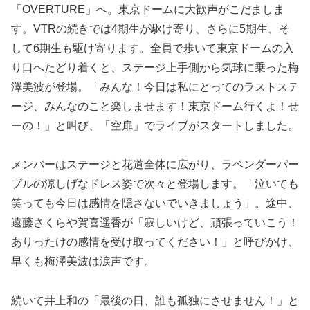
「OVERTURE」へ。東京ドームに大歓声がこだましま
す。VTRの続きでは4期生が駆け寄り、さらに5期生、そ
して6期生も駆け寄ります。全員で歩いて東京ドームの入
り口へたどり着くと、ステージ上手側から気球に乗った梅
澤美波が登場。「みんな！今日は私にとってのラストステ
ージ、みんなのこと楽しませます！東京ドーム行くよ！せ
ーの！」と叫び、「空扉」でライブがスタートしました。
メンバーはステージと花道全体に広がり、ラベンダーパー
プルの涼しげなドレス姿で次々と登場します。「泣いても
笑っても今日は感情を隠さないでいきましょう」。途中、
遠藤さくらや賀喜遥香が「寂しいけど、頑張っていこう！
ありったけの感情を受け取ってください！」と呼びかけ、
早くも梅澤美波は涙声です。
続いて井上和の「最後の日、誰も孤独にさせません！」と