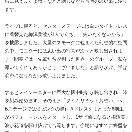
様に見えますよね」などと話しながら当時の思い出に浸り
ます。
ライブに戻ると、センターステージには白いタイトドレス
に着替えた梅澤美波が1人で立ち、「失いたくないから」
を披露しました。大量のスモークに包まれた幻想的な空間
の中、モニターには思い出の写真が次々と映し出されま
す。間奏では「先輩たちが創った世界一のグループ、私を
導いてくれてありがとうございました」と語りかけ、半ば
涙声になりながら歌い上げました。
するとメインモニターに巨大な懐中時計が映し出され、時
を刻み始めます。そのまま「タイムリミット片想い」へ。
Bステージでは薄ピンクの襟付きドレスをまとった6期生
がパフォーマンスをスタートし、1サビ前になると梅澤美
波が花道を駆け抜けて合流します。会場にはすでに終盤を