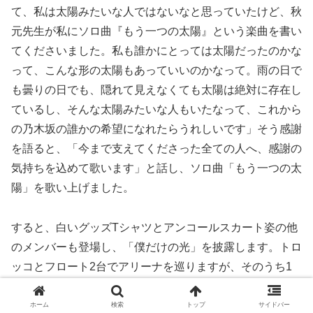
て、私は太陽みたいな人ではないなと思っていたけど、秋
元先生が私にソロ曲『もう一つの太陽』という楽曲を書い
てくださいました。私も誰かにとっては太陽だったのかな
って、こんな形の太陽もあっていいのかなって。雨の日で
も曇りの日でも、隠れて見えなくても太陽は絶対に存在し
ているし、そんな太陽みたいな人もいたなって、これから
の乃木坂の誰かの希望になれたらうれしいです」そう感謝
を語ると、「今まで支えてくださった全ての人へ、感謝の
気持ちを込めて歌います」と話し、ソロ曲「もう一つの太
陽」を歌い上げました。
すると、白いグッズTシャツとアンコールスカート姿の他
のメンバーも登場し、「僕だけの光」を披露します。トロ
ッコとフロート2台でアリーナを巡りますが、そのうち1
台には3期生4人が乗っていました。そのまま「転がった
鐘を鳴らせ！」へ。梅澤美波は「ありがとう！みんなの笑
ホーム
検索
トップ
サイドバー