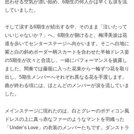
思わせる空気が漂い始め、6期生の何人かは早くも涙を流
していました。
そして涙する6期生が続出する中、そのまま「泣いたって
いいじゃないか？」へ。6期生が捌けると、梅澤美波は花
道を歩いてセンターステージへ向かいます。そこへ白地に
紫と白の斜めボーダー柄スカートを合わせた半袖ドレス姿
の5期生が次々と合流し、一緒にパフォーマンスを披露し
ました。間奏では藤籠に入った花束から一輪ずつ花を取り
出し、5期生メンバーへそれぞれ異なる花を手渡します。
曲が終わる頃には、ほとんどのメンバーが涙を流していま
した。
メインステージに現れたのは、白とグレーのボディコン風
ドレスの上に真っ赤なファーのようなマントを羽織った
「Under’s Love」の衣装のメンバーたちです。ダンストラ