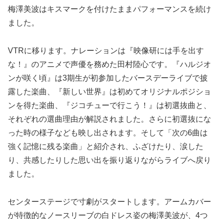
梅澤美波はキスマークを付けたままパフォーマンスを続け
ました。
VTRに移ります。ナレーションは『映像研には手を出す
な！』のアニメで声優を務めた田村陸心です。『ハルジオ
ンが咲く頃』は3期生が初参加したバースデーライブで披
露した楽曲、『新しい世界』は初めてオリジナルポジショ
ンを得た楽曲、『ジコチューで行こう！』は初選抜曲と、
それぞれの選曲理由が解説されました。さらに初選抜にな
った時の様子なども映し出されます。そして「次の6曲は
強く記憶に残る楽曲」と紹介され、ふざけたり、涙した
り、共感したりした思い出を振り返りながらライブへ戻り
ました。
センターステージで寸劇がスタートします。アームカバー
が特徴的なノースリーブの白ドレス姿の梅澤美波が、4つ