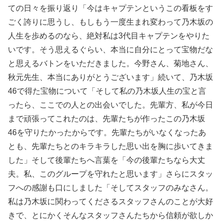
ての日々を振り返り「今はキャプテンというこの看板をす
ごく誇りに思うし、もしもう一度生まれ変わって乃木坂の
人生を歩めるのなら、絶対私は3代目キャプテンをやりた
いです。そう思えるぐらい、本当に自分にとって宝物だな
と思えるバトンをいただきました。今野さん、菊地さん、
秋元先生、本当にありがとうございます」続いて、乃木坂
46で得た宝物について「そして私の乃木坂人生の宝と言
ったら、ここでの人との出会いでした。先輩方、私が今日
まで頑張ってこれたのは、先輩たちが作ったこの乃木坂
46を守りたかったからです。先輩たちがいなくなったあ
とも、先輩たちとのキラキラした思い出を胸に歩いてきま
した」そして後輩たちへ言葉を「今の後輩たちなら大丈
夫。私、このグループを守れたと思います」さらにスタッ
フへの感謝も口にしました「そしてスタッフのみなさん。
私は乃木坂に関わってくださるスタッフさんのことが大好
きで、とにかくそんなスタッフさんたちから信頼が欲しか