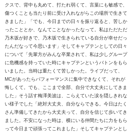
クスで、背中も丸めて、打たれ弱くて、言葉にも敏感で、
傷つくことも当たり前に受け入れながらこの場所で生きて
きました」「でも、今日までの日々を振り返ると、苦しか
ったこととか、なんてことなかったなって。私はただただ
乃木坂が好きで、乃木坂で生きられている自分が幸せだっ
たんだなって今思います」そしてキャプテンとしての日々
について「先輩方がみんな卒業されて、私は少しグループ
に危機感を持っていた時にキャプテンというバトンをもら
いました。当時は重たくて苦しかった。ライブだって、
MCがあったらパフォーマンスに集中できなくて、それが
悔しくて。でも、ここまで全部、自分で大丈夫にしてきま
した」そう話す梅澤美波は、こらえていた涙を隠しきれな
い様子でした「絶対大丈夫、自分ならできる。今日はたく
さん準備してきたから大丈夫って、自分を信じて歩いてき
ました。不安になった時は、横にいる仲間たちに力をもら
って今日まで頑張ってこれました」そしてキャプテンとし