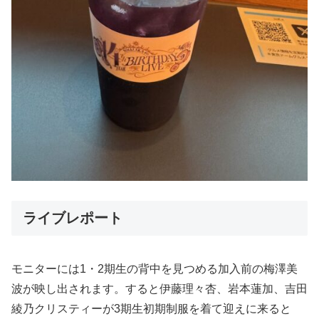
ライブレポート
モニターには1・2期生の背中を見つめる加入前の梅澤美
波が映し出されます。すると伊藤理々杏、岩本蓮加、吉田
綾乃クリスティーが3期生初期制服を着て迎えに来ると