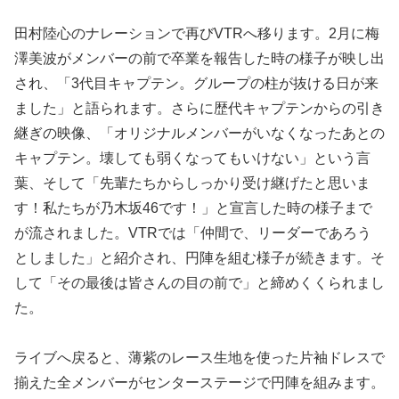
田村陸心のナレーションで再びVTRへ移ります。2月に梅
澤美波がメンバーの前で卒業を報告した時の様子が映し出
され、「3代目キャプテン。グループの柱が抜ける日が来
ました」と語られます。さらに歴代キャプテンからの引き
継ぎの映像、「オリジナルメンバーがいなくなったあとの
キャプテン。壊しても弱くなってもいけない」という言
葉、そして「先輩たちからしっかり受け継げたと思いま
す！私たちが乃木坂46です！」と宣言した時の様子まで
が流されました。VTRでは「仲間で、リーダーであろう
としました」と紹介され、円陣を組む様子が続きます。そ
して「その最後は皆さんの目の前で」と締めくくられまし
た。
ライブへ戻ると、薄紫のレース生地を使った片袖ドレスで
揃えた全メンバーがセンターステージで円陣を組みます。