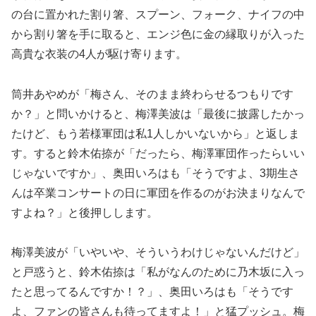
の台に置かれた割り箸、スプーン、フォーク、ナイフの中
から割り箸を手に取ると、エンジ色に金の縁取りが入った
高貴な衣装の4人が駆け寄ります。
筒井あやめが「梅さん、そのまま終わらせるつもりです
か？」と問いかけると、梅澤美波は「最後に披露したかっ
たけど、もう若様軍団は私1人しかいないから」と返しま
す。すると鈴木佑捺が「だったら、梅澤軍団作ったらいい
じゃないですか」、奥田いろはも「そうですよ、3期生さ
んは卒業コンサートの日に軍団を作るのがお決まりなんで
すよね？」と後押しします。
梅澤美波が「いやいや、そういうわけじゃないんだけど」
と戸惑うと、鈴木佑捺は「私がなんのために乃木坂に入っ
たと思ってるんですか！？」、奥田いろはも「そうです
よ、ファンの皆さんも待ってますよ！」と猛プッシュ。梅