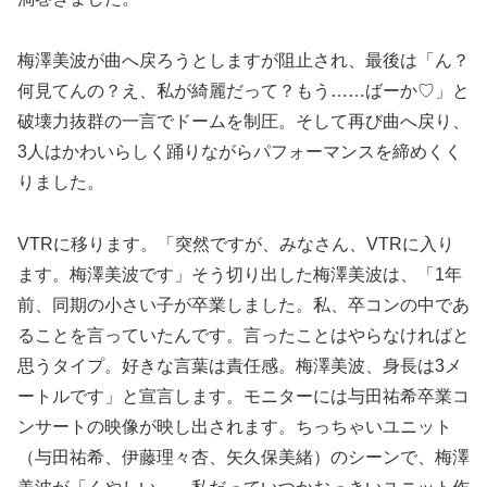
梅澤美波が曲へ戻ろうとしますが阻止され、最後は「ん？
何見てんの？え、私が綺麗だって？もう……ばーか♡」と
破壊力抜群の一言でドームを制圧。そして再び曲へ戻り、
3人はかわいらしく踊りながらパフォーマンスを締めくく
りました。
VTRに移ります。「突然ですが、みなさん、VTRに入り
ます。梅澤美波です」そう切り出した梅澤美波は、「1年
前、同期の小さい子が卒業しました。私、卒コンの中であ
ることを言っていたんです。言ったことはやらなければと
思うタイプ。好きな言葉は責任感。梅澤美波、身長は3メ
ートルです」と宣言します。モニターには与田祐希卒業コ
ンサートの映像が映し出されます。ちっちゃいユニット
（与田祐希、伊藤理々杏、矢久保美緒）のシーンで、梅澤