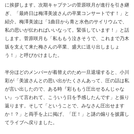
に挨拶します。次期キャプテンの菅原咲月が進行を引き継
ぎ、「最終日は梅澤美波さんの卒業コンサートです！」と
紹介。梅澤美波は「1曲目から青と水色のサイリウムで、
私の思いが伝わればいいなって。緊張しています！」と話
します。菅原咲月も「私ももう泣きそうで、これまで乃木
坂を支えて来た梅さんの卒業、盛大に送り出しましょ
う！」と呼びかけました。
半分ほどのメンバーが着替えのため一旦退場すると、小川
彩が「美波さんとの思い出がたくさんあって、圧の話は私
が言い出したので、ある時『彩ももう圧出せるんじゃな
い』って言われて、こういう日を予感したんです」と振り
返ります。そして「ということで、みなさん圧出せます
か！？」と両手を上に掲げ、「圧！」と謎の煽りを披露し
てライブへ戻りました。