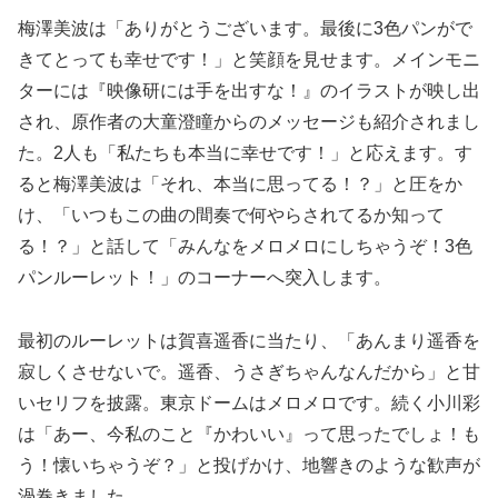
梅澤美波は「ありがとうございます。最後に3色パンがで
きてとっても幸せです！」と笑顔を見せます。メインモニ
ターには『映像研には手を出すな！』のイラストが映し出
され、原作者の大童澄瞳からのメッセージも紹介されまし
た。2人も「私たちも本当に幸せです！」と応えます。す
ると梅澤美波は「それ、本当に思ってる！？」と圧をか
け、「いつもこの曲の間奏で何やらされてるか知って
る！？」と話して「みんなをメロメロにしちゃうぞ！3色
パンルーレット！」のコーナーへ突入します。
最初のルーレットは賀喜遥香に当たり、「あんまり遥香を
寂しくさせないで。遥香、うさぎちゃんなんだから」と甘
いセリフを披露。東京ドームはメロメロです。続く小川彩
は「あー、今私のこと『かわいい』って思ったでしょ！も
う！懐いちゃうぞ？」と投げかけ、地響きのような歓声が
渦巻きました。