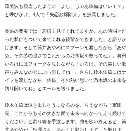
澤美波も観念したように「よし、じゃあ準備はいい！？」
と呼びかけ、4人で「失恋お掃除人」を披露しました。
長めの間奏では「若様！見てくれてますか。あの時弱々だ
った私にもついて来てくれる後輩ができました」と語りか
けます。そして筒井あやめにスプーンを渡しながら「あや
め、その芯の強さでこれからの乃木坂を救ってね」、奥田
いろはにはフォークを渡しながら「いろは、その美しい歌
声をみんなの心にぶっ刺してね」、さらに鈴木佑捺にはナ
イフを渡しながら「佑捺、その熱い思いで乃木坂の未来を
切り開いてね」とエールを送りました。
鈴木佑捺は泣き出しそうになるのをこらえながら「軍団
長、これからもその大きな愛で未来へ向かって走り続けて
ください」と割り箸を手渡します。曲を歌い終えると、筒
井あやめが「梅澤さん、あれ！お願いします」と振りま