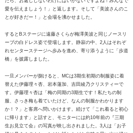
たら、お返ししないわけにはいかないですよね！みんなで
愛を伝えましょう！」と返します。そして「美波さんのこ
とが好きだー！」と会場を沸かせました。
するとBステージに遠藤さくらが梅澤美波と同じノースリ
ーブの白ドレス姿で登場します。静寂の中、2人はそれぞ
れセンターステージへ歩みを進め、寄り添うように「歩道
橋」を披露しました。
一旦メンバーが捌けると、MCは3期生初期の制服姿に着
替えた伊藤理々杏、岩本蓮加、吉田綾乃クリスティーで
す。伊藤理々杏は「梅の同期の3期生です！私たちの制
服、さっき梅も着ていたけど、なんの制服かわかります
か！？」と客席へ問いかけます。続けて「これ着ると初心
に帰ります」と話すと、モニターには約10年前の『三期
生お見立て会』の写真が映し出されました。3人は「お子