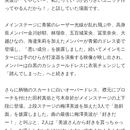
美波が「くやしい～、私だっていつかおっきいユニット作
ってやるんだから！」と話していた場面です。
メインステージに青紫のレーザー光線が乱れ飛ぶ中、高身
長メンバー金川紗耶、林瑠奈、五百城茉央、冨里奈央、大
越ひなの、海邉朱莉を加えたメンバーが青紫のドレス姿で
登場し、「悪い成分」を披露しました。続いてメインモニ
ターには手のひらが打楽器を演奏する映像が映し出され、
メンバーは白黒のカシュクールドレスに衣装チェンジして
「踏んでしまった」へと続きます。
さらに柄物のスカートに白いオーバードレス、襟元にブロ
ーチを付けた田村真佑と弓木奈於がメインステージの上下
段に登場。上段ステージの梅澤美波を加えた3人で「急斜
面」を披露しました。曲の最後に梅澤美波が「好きだ
ー！」と叫ぶと、2人は「美波さんから好きを貰っちゃっ