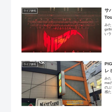
サバ
ライブ参戦
To
みた
gir
いラ
PI
ライブ参戦
レミ
みたら
me
のぶ
感た