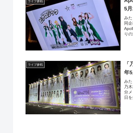
Ap
ライブ参戦
5月
みた
同企
Ap
りの
「乃
ライブ参戦
年
みた
乃木坂
分メ
日を