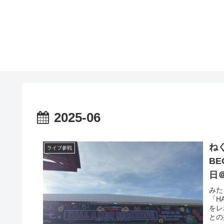
2025-06
ねぐ
ライブ参戦
BE
日
みた
「HA
をレ
との