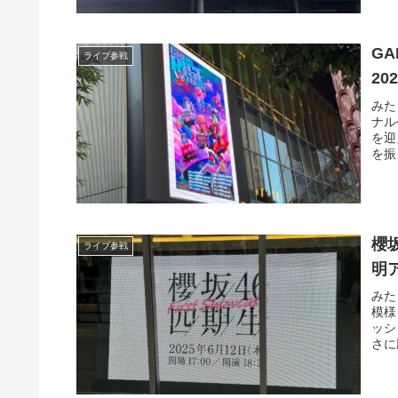
GA
ライブ参戦
20
みた
ナル
を迎
を振
櫻坂
ライブ参戦
明
みた
模様
ッシ
さに