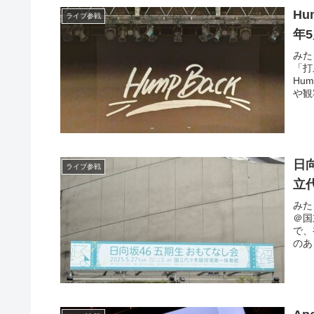
Hu
ライブ参戦
年5
みた
「打
Hu
や観
日
ライブ参戦
立
みた
＠国
で、
のあ