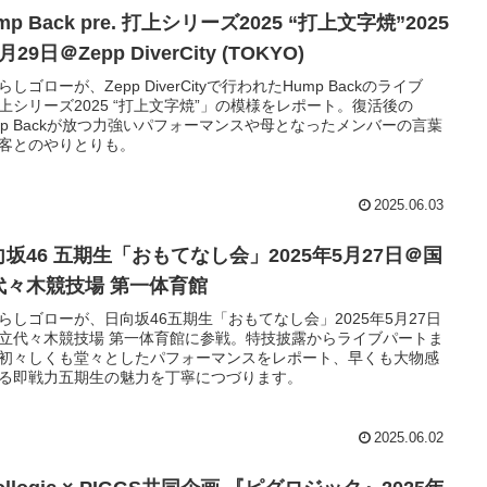
mp Back pre. 打上シリーズ2025 “打上文字焼”2025
月29日＠Zepp DiverCity (TOKYO)
らしゴローが、Zepp DiverCityで行われたHump Backのライブ
上シリーズ2025 “打上文字焼”」の模様をレポート。復活後の
mp Backが放つ力強いパフォーマンスや母となったメンバーの言葉
客とのやりとりも。
2025.06.03
向坂46 五期生「おもてなし会」2025年5月27日＠国
代々木競技場 第一体育館
らしゴローが、日向坂46五期生「おもてなし会」2025年5月27日
立代々木競技場 第一体育館に参戦。特技披露からライブパートま
初々しくも堂々としたパフォーマンスをレポート、早くも大物感
る即戦力五期生の魅力を丁寧につづります。
2025.06.02