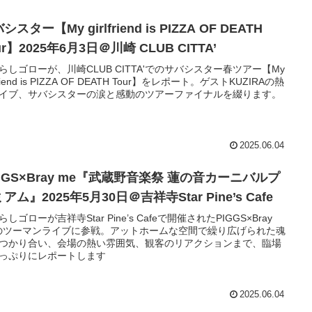
シスター【My girlfriend is PIZZA OF DEATH
ur】2025年6月3日＠川崎 CLUB CITTA’
らしゴローが、川崎CLUB CITTA'でのサバシスター春ツアー【My
lfriend is PIZZA OF DEATH Tour】をレポート。ゲストKUZIRAの熱
イブ、サバシスターの涙と感動のツアーファイナルを綴ります。
2025.06.04
GGS×Bray me『武蔵野音楽祭 蓮の音カーニバルプ
アム』2025年5月30日＠吉祥寺Star Pine’s Cafe
しゴローが吉祥寺Star Pine’s Cafeで開催されたPIGGS×Bray
のツーマンライブに参戦。アットホームな空間で繰り広げられた魂
つかり合い、会場の熱い雰囲気、観客のリアクションまで、臨場
っぷりにレポートします
2025.06.04