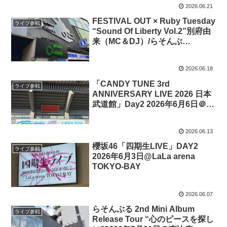
2026.06.21
FESTIVAL OUT × Ruby Tuesday
ライブ参戦
“Sound Of Liberty Vol.2”別府由
来（MC＆DJ）/らそんぶ
る/POOLS/板歯目/Nikoん 2026年
6月13日＠Spotify O-nest
2026.06.18
「CANDY TUNE 3rd
ライブ参戦
ANNIVERSARY LIVE 2026 日本
武道館」Day2 2026年6月6日＠日
本武道館
2026.06.13
櫻坂46「四期生LIVE」DAY2
ライブ参戦
2026年6月3日@LaLa arena
TOKYO-BAY
2026.06.07
らそんぶる 2nd Mini Album
ライブ参戦
Release Tour “心のピースを探し