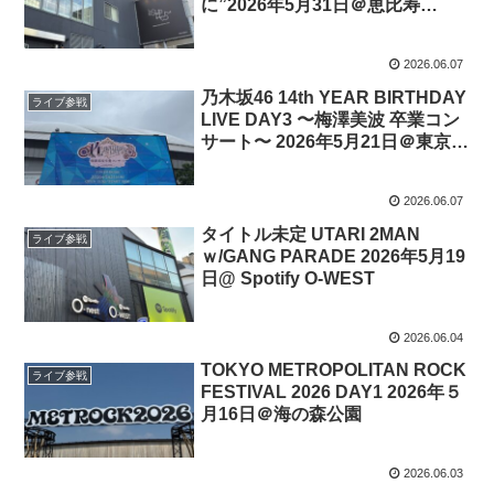
に”2026年5月31日＠恵比寿
LIQUIDROOM
2026.06.07
乃⽊坂46 14th YEAR BIRTHDAY
ライブ参戦
LIVE DAY3 〜梅澤美波 卒業コン
サート〜 2026年5月21日＠東京ド
ーム
2026.06.07
タイトル未定 UTARI 2MAN
ライブ参戦
ｗ/GANG PARADE 2026年5月19
日@ Spotify O-WEST
2026.06.04
TOKYO METROPOLITAN ROCK
ライブ参戦
FESTIVAL 2026 DAY1 2026年５
月16日＠海の森公園
2026.06.03