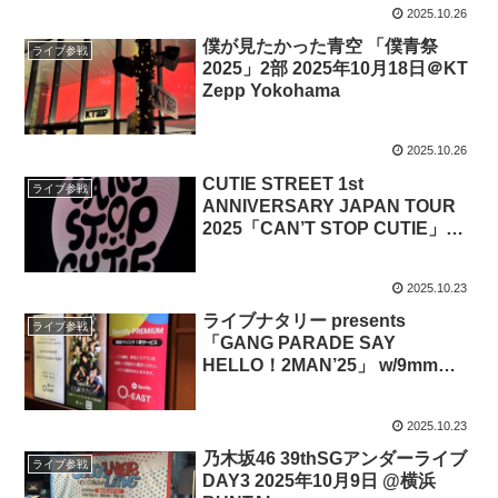
2025.10.26
僕が見たかった青空 「僕青祭
ライブ参戦
2025」2部 2025年10月18日＠KT
Zepp Yokohama
2025.10.26
CUTIE STREET 1st
ライブ参戦
ANNIVERSARY JAPAN TOUR
2025「CAN’T STOP CUTIE」神
奈川 FINAL 2025年10月13日＠ぴ
あアリーナMM
2025.10.23
ライブナタリー presents
ライブ参戦
「GANG PARADE SAY
HELLO！2MAN’25」 w/9mm
Parabellum Bullet 2025年10月12
日＠Spotify O-EAST
2025.10.23
乃木坂46 39thSGアンダーライブ
ライブ参戦
DAY3 2025年10月9日 @横浜