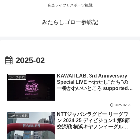
音楽ライブとスポーツ観戦
みたらしゴロー参戦記
2025-02
KAWAII LAB. 3rd Anniversary
ライブ参戦
Special LIVE 〜わたし“たち”の
一番かわいいところ supported
by UP-T 2025年2月22日@Kアリ
ーナ
2025.02.25
NTTジャパンラグビー リーグワ
スポーツ観戦
ン 2024-25 ディビジョン1 第8節
交流戦 横浜キヤノンイーグルス
VS 埼玉ワイルドナイツ 2025年2
月16日＠秩父宮ラグビー場