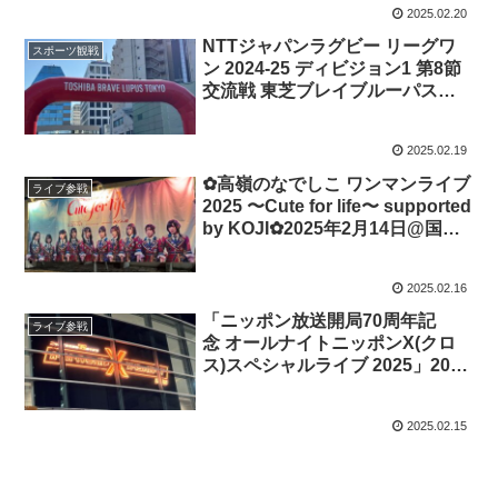
2025.02.20
NTTジャパンラグビー リーグワ
スポーツ観戦
ン 2024-25 ディビジョン1 第8節
交流戦 東芝ブレイブルーパス東
京 VS 東京サンゴリアス 2025年2
月15日＠秩父宮ラグビー場
2025.02.19
✿︎高嶺のなでしこ ワンマンライブ
ライブ参戦
2025 〜Cute for life〜 supported
by KOJI✿︎2025年2月14日@国立
代々木競技場第二体育館
2025.02.16
「ニッポン放送開局70周年記
ライブ参戦
念 オールナイトニッポンX(クロ
ス)スペシャルライブ 2025」2025
年2月11日 ＠横浜アリーナ
2025.02.15