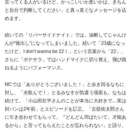
言ってくる人がいるけど、かっこいいか悪いかは、きちん
と自分で判断してください」と真っ直ぐなメッセージを込
めます。
続いての「リバーサイドナイト」では、油断してじゃんけ
んが“後出し”になってしまいました。続いて「23歳になっ
たけど、I don’t wanna be 22！」という言葉から「22」、
さらに「ポテサラ」ではハンドマイクに切り替え、飛び跳
ねるようにパフォーマンス。
MCでは「ありがとうございました！」と歩き回るなちに
対し、「水飲んで！」とるみなすが気遣う場面も。なちは
続けて、「小山田壮平さんのことが本当に大好きで…実は
対バンは2年前」とエピソードを訂正。「古舘佑太郎さん
に引き合わせてもらって、『どんどん羽ばたいて、才能あ
るから』と言ってもらえたことが忘れられない」と語り、