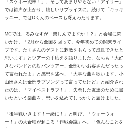
「スケボー泥棒！」、そしてあまりやらない「アイリー」
では歓声が上がり、嬉しいサプライズに。続けて「キラキ
ラユー」ではDくんのベースも冴えわたります。
MCでは、るみなすが「楽しんでますか！？」と会場に問
いかけ、「2月から全国を回って、今年初めての関東ライ
ブです。たくさんのゲストに刺激をもらって成長できたと
思います」とツアーの手応えを語りました。なちも「大好
きなバンドとの対バンツアー、全部いいお客さんだったっ
て言われたよ」と感想を述べ、「大事な曲を歌います、小
山田さんは全部ラブソングって言ってたけど」と紹介され
たのは、「マイベストラブ！」。失恋した友達のために書
いたという楽曲を、想いを込めてしっかりと届けました。
「後半戦いきます！一緒に！」と叫び、「ウォーウォ
ー！」の大合唱が起こる「作戦会議」へ。「色んなことを