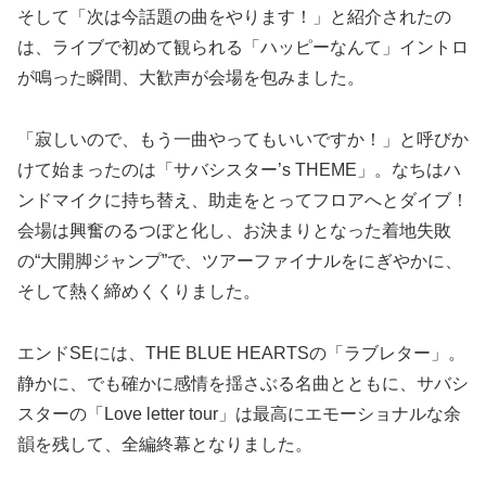
そして「次は今話題の曲をやります！」と紹介されたの
は、ライブで初めて観られる「ハッピーなんて」イントロ
が鳴った瞬間、大歓声が会場を包みました。
「寂しいので、もう一曲やってもいいですか！」と呼びか
けて始まったのは「サバシスター’s THEME」。なちはハ
ンドマイクに持ち替え、助走をとってフロアへとダイブ！
会場は興奮のるつぼと化し、お決まりとなった着地失敗
の“大開脚ジャンプ”で、ツアーファイナルをにぎやかに、
そして熱く締めくくりました。
エンドSEには、THE BLUE HEARTSの「ラブレター」。
静かに、でも確かに感情を揺さぶる名曲とともに、サバシ
スターの「Love letter tour」は最高にエモーショナルな余
韻を残して、全編終幕となりました。