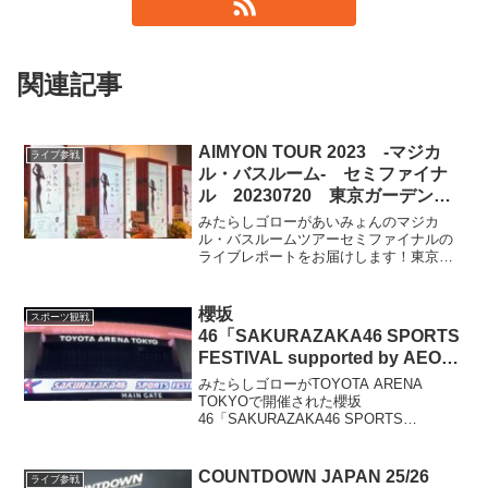
関連記事
AIMYON TOUR 2023 -マジカ
ライブ参戦
ル・バスルーム- セミファイナ
ル 20230720 東京ガーデンシ
アター
みたらしゴローがあいみょんのマジカ
ル・バスルームツアーセミファイナルの
ライブレポートをお届けします！東京ガ
ーデンシアターであいみょんの魅力溢れ
るパフォーマンスや観客との交流、そし
て特別な瞬間をお楽しみください。音楽
櫻坂
スポーツ観戦
の力と感動をお届けします。
46「SAKURAZAKA46 SPORTS
FESTIVAL supported by AEON
CARD」2026年1月30日＠
みたらしゴローがTOYOTA ARENA
TOYOTA ARENA TOKYO
TOKYOで開催された櫻坂
46「SAKURAZAKA46 SPORTS
FESTIVAL」をレポート。各競技の白熱
バトル、メンバーの見どころや名シー
ン、MCトーク、サプライズのスペシャル
COUNTDOWN JAPAN 25/26
ライブ参戦