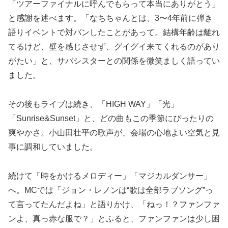
「ツアーファイナルに呼んでもらって本当にありがとう」
と感謝を述べます。「なちちゃんとは、3〜4年前に弾き
語りイベントで対バンしたことがあって。結構年齢は離れ
てるけど、壁を感じさせず、グイグイ来てくれるのがあり
がたい」と、サバシスターとの関係を微笑ましく語ってい
ました。
その後もライブは続き、「HIGH WAY」「光」
「Sunrise&Sunset」と、どの曲もこの季節にぴったりの
爽やかさ。小山田壮平の歌声が、会場の心地よい空気と見
事に調和していました。
続けて「時をかけるメロディー」「マジカルダンサー」
へ。MCでは「ジョン・レノンは“歌は全部ラブソング”っ
て言ってたんだよね」と語りかけ、「ねっ！？ファンファ
ンよ、真っ赤な服で？」とふると、ファンファンは少し困