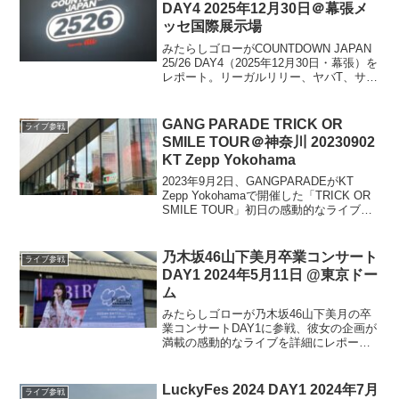
ライブまで。
DAY4 2025年12月30日＠幕張メ
ッセ国際展示場
みたらしゴローがCOUNTDOWN JAPAN
25/26 DAY4（2025年12月30日・幕張）を
レポート。リーガルリリー、ヤバT、サン
ボマスター、KANA-BOON、
[Alexandros]、sumika、スキマスイッ
チ、リーダーズ。
GANG PARADE TRICK OR
ライブ参戦
SMILE TOUR＠神奈川 20230902
KT Zepp Yokohama
2023年9月2日、GANGPARADEがKT
Zepp Yokohamaで開催した「TRICK OR
SMILE TOUR」初日の感動的なライブレ
ポート。セットリスト、メンバーのMC、
アンコールまでの詳細をみたらしゴロー
がレポートします。
乃木坂46山下美月卒業コンサート
ライブ参戦
DAY1 2024年5月11日 @東京ドー
ム
みたらしゴローが乃木坂46山下美月の卒
業コンサートDAY1に参戦、彼女の企画が
満載の感動的なライブを詳細にレポート
します。山下美月が見せたパフォーマン
スや演出の魅力、そして卒業後の活躍に
も期待、その素晴らしさに圧倒された一
LuckyFes 2024 DAY1 2024年7月
ライブ参戦