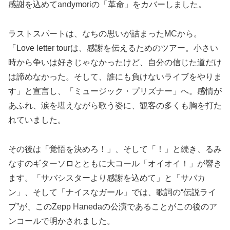
感謝を込めてandymoriの「革命」をカバーしました。
ラストスパートは、なちの思いが詰まったMCから。
「Love letter tourは、感謝を伝えるためのツアー。小さい
時から争いは好きじゃなかったけど、自分の信じた道だけ
は諦めなかった。そして、誰にも負けないライブをやりま
す」と宣言し、「ミュージック・プリズナー」へ。感情が
あふれ、涙を堪えながら歌う姿に、観客の多くも胸を打た
れていました。
その後は「覚悟を決めろ！」、そして「！」と続き、るみ
なすのギターソロとともに大コール「オイオイ！」が響き
ます。「サバシスターより感謝を込めて」と「サバカ
ン」、そして「ナイスなガール」では、歌詞の“伝説ライ
ブ”が、このZepp Hanedaの公演であることがこの後のア
ンコールで明かされました。