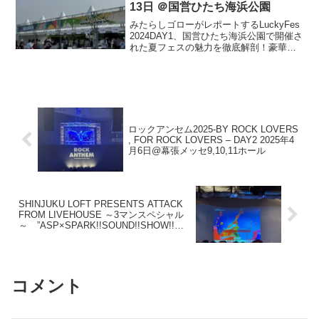
日をお届けします。
13日 ＠国営ひたち海浜公園
みたらしゴローがレポートするLuckyFes
2024DAY1、国営ひたち海浜公園で開催さ
れた夏フェスの魅力を徹底解剖！豪華ア
ーティストが登場し観客は広々とした会
場で快適に過ごせました。リラックスし
ながら楽しめるフェスの様子をお届けし
ます。
ロックアンセム2025-BY ROCK LOVERS
, FOR ROCK LOVERS – DAY2 2025年4
月6日@幕張メッセ9,10,11ホール
SHINJUKU LOFT PRESENTS ATTACK
FROM LIVEHOUSE ～3マンスペシャル
～ ”ASP×SPARK!!SOUND!!SHOW!!
×SATOH”2025年4月16日＠新宿ロフト
コメント