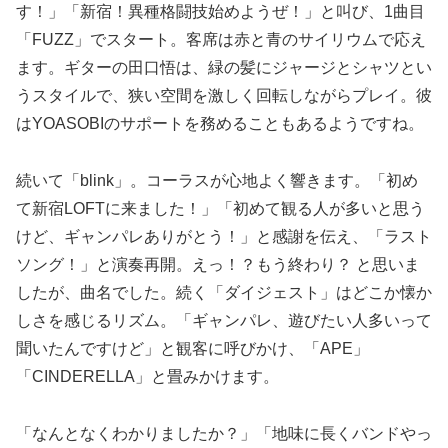
す！」「新宿！異種格闘技始めようぜ！」と叫び、1曲目
「FUZZ」でスタート。客席は赤と青のサイリウムで応え
ます。ギターの田口悟は、緑の髪にジャージとシャツとい
うスタイルで、狭い空間を激しく回転しながらプレイ。彼
はYOASOBIのサポートを務めることもあるようですね。
続いて「blink」。コーラスが心地よく響きます。「初め
て新宿LOFTに来ました！」「初めて観る人が多いと思う
けど、ギャンパレありがとう！」と感謝を伝え、「ラスト
ソング！」と演奏再開。えっ！？もう終わり？ と思いま
したが、曲名でした。続く「ダイジェスト」はどこか懐か
しさを感じるリズム。「ギャンパレ、遊びたい人多いって
聞いたんですけど」と観客に呼びかけ、「APE」
「CINDERELLA」と畳みかけます。
「なんとなくわかりましたか？」「地味に長くバンドやっ