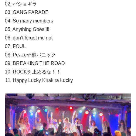
02. パショギラ
03. GANG PARADE
04. So many members
05. Anything Goes!!!!
06. don’t forget me not
07. FOUL
08. Peace☆超パニック
09. BREAKING THE ROAD
10. ROCKを止めるな！！
11. Happy Lucky Kirakira Lucky