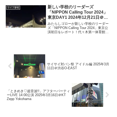
ストの想い、そしてフォーリミへの愛と
敬意が詰まった臨場感あふれる体験記を
新しい学校のリーダーズ
ライブ参戦
お届けします
「NIPPON Calling Tour 2024」
東京DAY1 2024年12月21日＠国
立代々木競技場第一体育館
みたらしゴローが新しい学校のリーダー
ズ「NIPPON Calling Tour 2024」東京公
演初日をレポート！代々木第一体育館を
SOLD OUTさせた熱狂のステージ、和太
鼓やラッパ隊、ヒーローショーの演出な
どライブの様子をお届けします。
サイサイ対バン祭 アイドル編 2025年3月
11日＠渋谷O-EAST
「ときめき♡超音波!!」アフターパーティ
ーLIVE 14:00公演 2025年3月16日＠KT
Zepp Yokohama