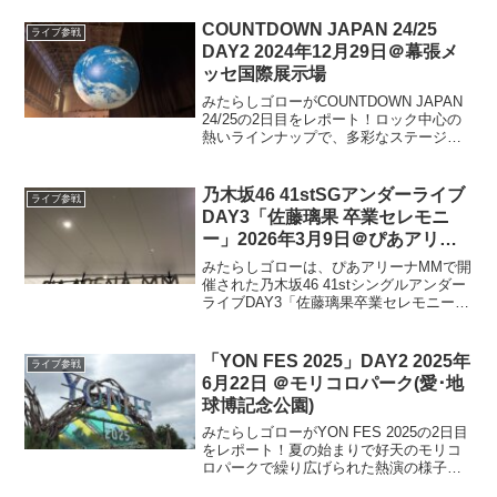
制の終焉を迎えるグループの変化を感じ
させるライブの模様をお伝えします。
COUNTDOWN JAPAN 24/25
ライブ参戦
DAY2 2024年12月29日＠幕張メ
ッセ国際展示場
みたらしゴローがCOUNTDOWN JAPAN
24/25の2日目をレポート！ロック中心の
熱いラインナップで、多彩なステージが
魂に響き、ノリの良さに思わず酒が進
み、脳への栄養補給も意識しながら折り
返しへ、後半への期待が膨らませ振り返
乃木坂46 41stSGアンダーライブ
ライブ参戦
ります！
DAY3「佐藤璃果 卒業セレモニ
ー」2026年3月9日＠ぴあアリー
ナMM
みたらしゴローは、ぴあアリーナMMで開
催された乃木坂46 41stシングルアンダー
ライブDAY3「佐藤璃果卒業セレモニー」
に参戦、岡本姫奈を中心に6期生の初参加
や絆、そしてラストライブに臨む佐藤璃
果の優しさと温かさあふれるライブをレ
「YON FES 2025」DAY2 2025年
ライブ参戦
ポート。
6月22日 ＠モリコロパーク(愛･地
球博記念公園)
みたらしゴローがYON FES 2025の2日目
をレポート！夏の始まりで好天のモリコ
ロパークで繰り広げられた熱演の様子。
フードや観戦環境の工夫、出演アーティ