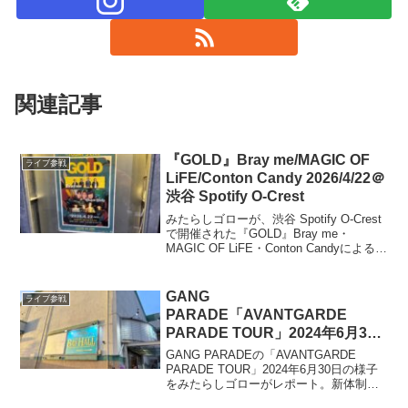
関連記事
『GOLD』Bray me/MAGIC OF
ライブ参戦
LiFE/Conton Candy 2026/4/22＠
渋谷 Spotify O-Crest
みたらしゴローが、渋谷 Spotify O-Crest
で開催された『GOLD』Bray me・
MAGIC OF LiFE・Conton Candyによる熱
いスリーマンライブをレポート。平日ラ
イブハウスならではの熱量と空気感まで
詳しく届けます
GANG
ライブ参戦
PARADE「AVANTGARDE
PARADE TOUR」2024年6月30
日 @神奈川 Bay Hall
GANG PARADEの「AVANTGARDE
PARADE TOUR」2024年6月30日の様子
をみたらしゴローがレポート。新体制初
ライブ以来の横浜ベイホール公演、現体