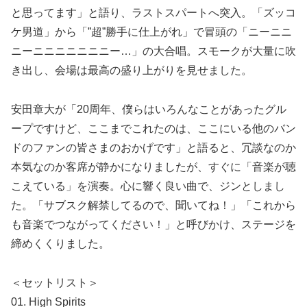
と思ってます」と語り、ラストスパートへ突入。「ズッコ
ケ男道」から「”超”勝手に仕上がれ」で冒頭の「ニーニニ
ニーニニニニニニニー…」の大合唱。スモークが大量に吹
き出し、会場は最高の盛り上がりを見せました。
安田章大が「20周年、僕らはいろんなことがあったグル
ープですけど、ここまでこれたのは、ここにいる他のバン
ドのファンの皆さまのおかげです」と語ると、冗談なのか
本気なのか客席が静かになりましたが、すぐに「音楽が聴
こえている」を演奏。心に響く良い曲で、ジンとしまし
た。「サブスク解禁してるので、聞いてね！」「これから
も音楽でつながってください！」と呼びかけ、ステージを
締めくくりました。
＜セットリスト＞
01. High Spirits