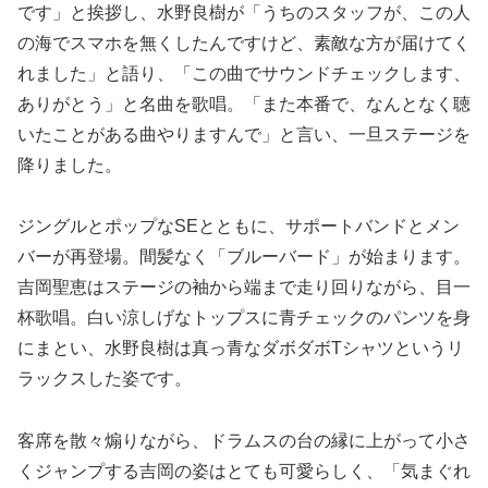
です」と挨拶し、水野良樹が「うちのスタッフが、この人
の海でスマホを無くしたんですけど、素敵な方が届けてく
れました」と語り、「この曲でサウンドチェックします、
ありがとう」と名曲を歌唱。「また本番で、なんとなく聴
いたことがある曲やりますんで」と言い、一旦ステージを
降りました。
ジングルとポップなSEとともに、サポートバンドとメン
バーが再登場。間髪なく「ブルーバード」が始まります。
吉岡聖恵はステージの袖から端まで走り回りながら、目一
杯歌唱。白い涼しげなトップスに青チェックのパンツを身
にまとい、水野良樹は真っ青なダボダボTシャツというリ
ラックスした姿です。
客席を散々煽りながら、ドラムスの台の縁に上がって小さ
くジャンプする吉岡の姿はとても可愛らしく、「気まぐれ