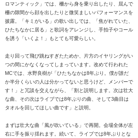
ロマンティック」では、柵から身を乗り出したり、屈んで
柵の隙間から顔を出したりと微笑ましいパフォーマンスを
披露。「キミがいる」の歌い出しでは、「焦がれていた、
ひたちなかに居る」と歌詞をアレンジし、手拍子やコール
を誘う「いくよ！」もとても可愛らしい。
走り回って飛び跳ねすぎたためか、片方のイヤリングがい
つの間にかなくなってしまっています。改めて行われた
MCでは、水野良樹が「ひたちなかは8年ぶり。僕が誰だ
か半分くらいの人は分かってないと思うけど、メンバーで
す！」と冗談を交えながら、「割と説明します。次は壮大
な曲、その次はライブでは8年ぶりの曲、そして3曲目は
タオルを回してほしい曲です」と説明。
まずは壮大な曲「風が吹いている」で再開。会場全体が左
右に手を振り揺れます。続いて、ライブでは8年ぶりとな