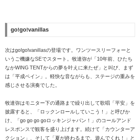
go!go!vanillas
次はgo!go!vanillasの登場です。ワンツースリーフォーと
いうご機嫌なSEでスタート。牧達弥が「10年前、ひたち
なかWING TENTからの夢を叶えに来たぜ」と叫び、まず
は「平成ペイン」。軽快な音ながらも、ステージの重みを
感じさせる演奏でした。
牧達弥はモニター下の通路まで繰り出して歌唱「平安」を
披露すると、「ロックンロールしていこう！」と呼びか
け、「go go go goロッキンジャパン！」のコールアンド
レスポンスで観客を盛り上げます。続けて「カウンターア
クション」、そして「夏が終わるまで、遊んでくれ！」と