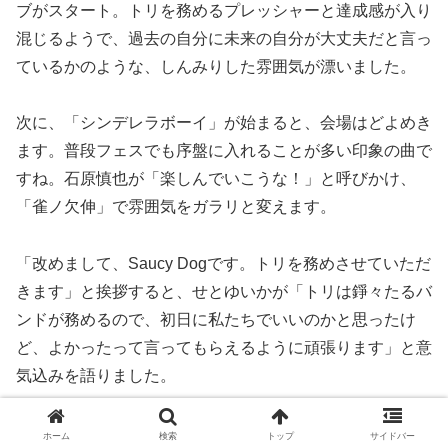
ブがスタート。トリを務めるプレッシャーと達成感が入り
混じるようで、過去の自分に未来の自分が大丈夫だと言っ
ているかのような、しんみりした雰囲気が漂いました。
次に、「シンデレラボーイ」が始まると、会場はどよめき
ます。普段フェスでも序盤に入れることが多い印象の曲で
すね。石原慎也が「楽しんでいこうな！」と呼びかけ、
「雀ノ欠伸」で雰囲気をガラリと変えます。
「改めまして、Saucy Dogです。トリを務めさせていただ
きます」と挨拶すると、せとゆいかが「トリは錚々たるバ
ンドが務めるので、初日に私たちでいいのかと思ったけ
ど、よかったって言ってもらえるように頑張ります」と意
気込みを語りました。
その後、「馬鹿みたい。」（最近の曲ですね）に続き、
ホーム
検索
トップ
サイドバー