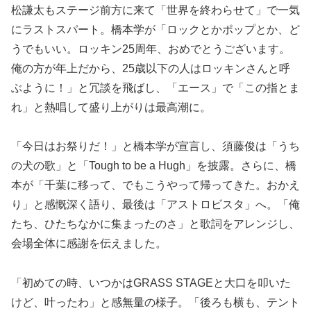
松謙太もステージ前方に来て「世界を終わらせて」で一気
にラストスパート。橋本学が「ロックとかポップとか、ど
うでもいい。ロッキン25周年、おめでとうございます。
俺の方が年上だから、25歳以下の人はロッキンさんと呼
ぶように！」と冗談を飛ばし、「エース」で「この指とま
れ」と熱唱して盛り上がりは最高潮に。
「今日はお祭りだ！」と橋本学が宣言し、須藤俊は「うち
の犬の歌」と「Tough to be a Hugh」を披露。さらに、橋
本が「千葉に移って、でもこうやって帰ってきた。おかえ
り」と感慨深く語り、最後は「アストロビスタ」へ。「俺
たち、ひたちなかに集まったのさ」と歌詞をアレンジし、
会場全体に感謝を伝えました。
「初めての時、いつかはGRASS STAGEと大口を叩いた
けど、叶ったわ」と感無量の様子。「後ろも横も、テント