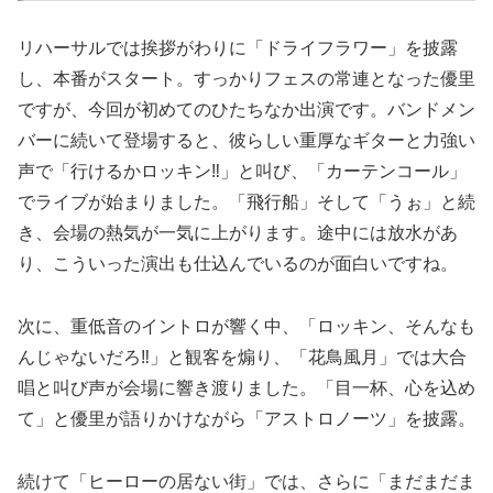
リハーサルでは挨拶がわりに「ドライフラワー」を披露
し、本番がスタート。すっかりフェスの常連となった優里
ですが、今回が初めてのひたちなか出演です。バンドメン
バーに続いて登場すると、彼らしい重厚なギターと力強い
声で「行けるかロッキン‼︎」と叫び、「カーテンコール」
でライブが始まりました。「飛行船」そして「うぉ」と続
き、会場の熱気が一気に上がります。途中には放水があ
り、こういった演出も仕込んでいるのが面白いですね。
次に、重低音のイントロが響く中、「ロッキン、そんなも
んじゃないだろ‼︎」と観客を煽り、「花鳥風月」では大合
唱と叫び声が会場に響き渡りました。「目一杯、心を込め
て」と優里が語りかけながら「アストロノーツ」を披露。
続けて「ヒーローの居ない街」では、さらに「まだまだま