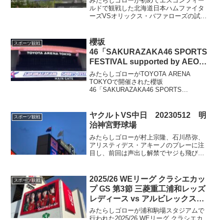
みたらしゴローが初めてエスコンフィー
ルドで観戦した北海道日本ハムファイタ
ーズVSオリックス・バファローズの試合
をレポート。売り子さんの接客や試合の
展開、行きは駅から歩いて難なくも帰り
の豪雨によるアクセス環境の悪さ詳細な
櫻坂
スポーツ観戦
観戦記をお届けします。
46「SAKURAZAKA46 SPORTS
FESTIVAL supported by AEON
CARD」2026年1月30日＠
みたらしゴローがTOYOTA ARENA
TOYOTA ARENA TOKYO
TOKYOで開催された櫻坂
46「SAKURAZAKA46 SPORTS
FESTIVAL」をレポート。各競技の白熱
バトル、メンバーの見どころや名シー
ン、MCトーク、サプライズのスペシャル
ヤクルトVS中日 20230512 明
スポーツ観戦
ライブまで。
治神宮野球場
みたらしゴローが村上宗隆、石川昂弥、
アリスティデス・アキーノのプレーに注
目し、前回は声出し解禁でヤジも飛び交
い、サヨナラに大喜び。帰り道には謎の
レシートが。今回はビール売り子から遠
い席を選んで楽しんだ。岡林勇希の初ホ
2025/26 WEリーグ クラシエカッ
スポーツ観戦
ームラン。采配には賛否があるがそれこ
プ GS 第3節 三菱重工浦和レッズ
そ醍醐味。
レディース vs アルビレックス新
潟レディース 2026年3月1日@浦
みたらしゴローが浦和駒場スタジアムで
和駒場スタジアム
行われた2025/26 WEリーグ クラシエカ