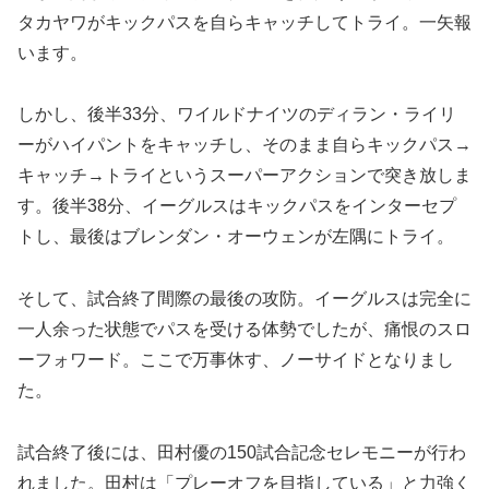
タカヤワがキックパスを自らキャッチしてトライ。一矢報
います。
しかし、後半33分、ワイルドナイツのディラン・ライリ
ーがハイパントをキャッチし、そのまま自らキックパス→
キャッチ→トライというスーパーアクションで突き放しま
す。後半38分、イーグルスはキックパスをインターセプ
トし、最後はブレンダン・オーウェンが左隅にトライ。
そして、試合終了間際の最後の攻防。イーグルスは完全に
一人余った状態でパスを受ける体勢でしたが、痛恨のスロ
ーフォワード。ここで万事休す、ノーサイドとなりまし
た。
試合終了後には、田村優の150試合記念セレモニーが行わ
れました。田村は「プレーオフを目指している」と力強く