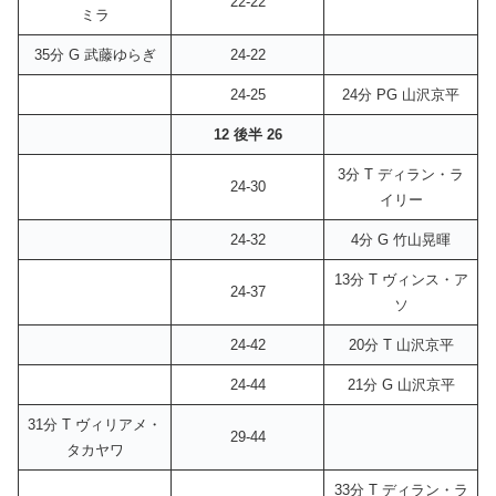
22-22
ミラ
35分 G 武藤ゆらぎ
24-22
24-25
24分 PG 山沢京平
12 後半 26
3分 T ディラン・ラ
24-30
イリー
24-32
4分 G 竹山晃暉
13分 T ヴィンス・ア
24-37
ソ
24-42
20分 T 山沢京平
24-44
21分 G 山沢京平
31分 T ヴィリアメ・
29-44
タカヤワ
33分 T ディラン・ラ