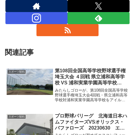
関連記事
第108回全国高等学校野球選手権
スポーツ観戦
埼玉大会 ４回戦 県立浦和高等学
校 VS 浦和実業学園高等学校
2026年7月18日＠アイル・スタジ
みたらしゴローが、第108回全国高等学校
アム浦和
野球選手権埼玉大会4回戦・県立浦和高等
学校対浦和実業学園高等学校をアイル・
スタジアム浦和で観戦。両校エースの投
げ合い、連休中で地元校同士の注目の一
戦に多くの観衆が詰めかけた熱戦の模様
プロ野球パリーグ 北海道日本ハ
スポーツ観戦
をレポートします。
ムファイターズVSオリックス・
バファローズ 20230630 エス
コンフィールドHOKKAIDO