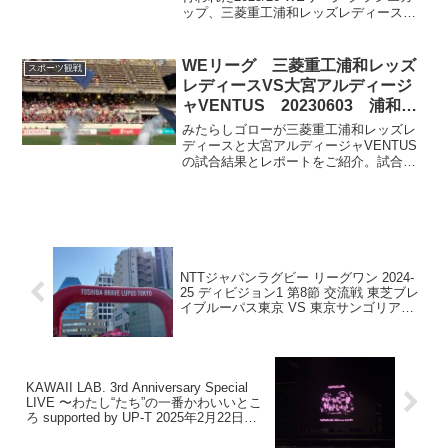
ップ、三菱重工浦和レッズレディース対
アルビレックス新潟レディースを観戦。
久しぶりの駒場スタジアムの雰囲気や前
半の攻防から後半の苦しい展開までの観
WEリーグ 三菱重工浦和レッズ
スポーツ観戦
戦レポートです
レディースVS大宮アルディージ
ャVENTUS 20230603 浦和駒
場スタジアム
みたらしゴローが三菱重工浦和レッズレ
ディースと大宮アルディージャVENTUS
の試合結果とレポートをご紹介。試合の
結果や観戦レポートお届けします。さら
に、キックオフ前のエピソードや優勝セ
レモニーの様子もお伝えします。女子サ
ッカーの最新情報をお楽しみください。
NTTジャパンラグビー リーグワン 2024-
25 ディビジョン1 第8節 交流戦 東芝ブレ
イブルーパス東京 VS 東京サンゴリアス
2025年2月15日＠秩父宮ラグビー場
KAWAII LAB. 3rd Anniversary Special
LIVE 〜わたし“たち”の一番かわいいとこ
ろ supported by UP-T 2025年2月22日@K
アリーナ