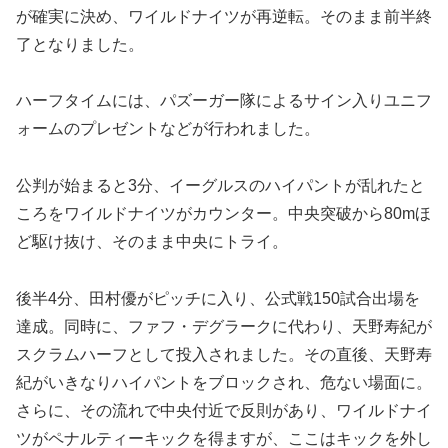
が確実に決め、ワイルドナイツが再逆転。そのまま前半終
了となりました。
ハーフタイムには、パズーガー隊によるサイン入りユニフ
ォームのプレゼントなどが行われました。
公判が始まると3分、イーグルスのハイパントが乱れたと
ころをワイルドナイツがカウンター。中央突破から80mほ
ど駆け抜け、そのまま中央にトライ。
後半4分、田村優がピッチに入り、公式戦150試合出場を
達成。同時に、ファフ・デグラークに代わり、天野寿紀が
スクラムハーフとして投入されました。その直後、天野寿
紀がいきなりハイパントをブロックされ、危ない場面に。
さらに、その流れで中央付近で反則があり、ワイルドナイ
ツがペナルティーキックを得ますが、ここはキックを外し