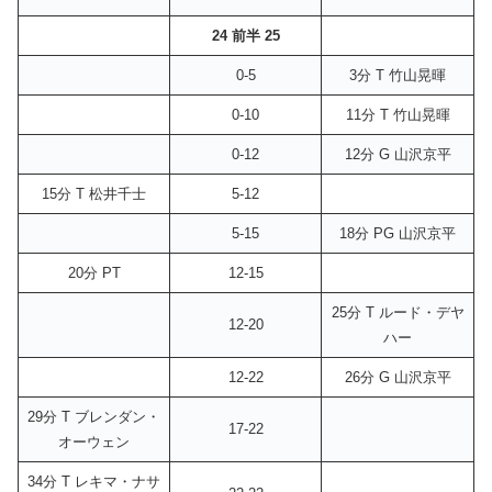
24 前半 25
0-5
3分 T 竹山晃暉
0-10
11分 T 竹山晃暉
0-12
12分 G 山沢京平
15分 T 松井千士
5-12
5-15
18分 PG 山沢京平
20分 PT
12-15
25分 T ルード・デヤ
12-20
ハー
12-22
26分 G 山沢京平
29分 T ブレンダン・
17-22
オーウェン
34分 T レキマ・ナサ