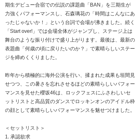
期生デビュー合宿での伝説の課題曲「BAN」を三期生が
力強くパフォーマンスし、石森璃花の「時間はこんなにあ
ったじゃないか！」という台詞で会場が沸きました。続く
「Start over!」では会場全体がジャンプし、ステージ上は
舞台のような振り付けで盛り上がります。最後は、最新の
表題曲「何歳の頃に戻りたいのか？」で素晴らしいステー
ジを締めくくりました。
昨年から積極的に海外公演を行い、揉まれた成果も垣間見
せつつ、この暑さを忘れさせるほどの素晴らしいパフォー
マンスを見せた櫻坂46は、ロックフェスにふさわしいセ
ットリストと高品質のダンスでロッキンオンのアイドル枠
の顔として素晴らしいパフォーマンスを魅せつけました。
＜セットリスト＞
1. 承認欲求