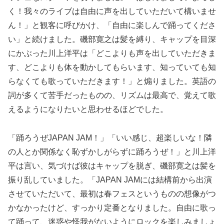
く！我々のライブは自由に声を出していただいて構いませ
ん！」と観客に呼びかけ、「自由に楽しんで踊ってくださ
い」と続けました。磯部寛之は髪を縛り、キャップを目深
にかぶった川上洋平は「どこよりも声を出していただきま
す、どこよりも体を動かしてもらいます、知っていても知
らなくても歌っていただきます！」と煽りました。英語の
詞が多くて苦手だったものの、リズムは最高で、覚えて歌
えるようになりたいと思わせるほどでした。
「踊ろうぜJAPAN JAM！」「いい感じ、超楽しいな！隣
の人とか関係なく恥ずかしがらずに踊ろうぜ！」と川上洋
平は言い、気づけば彼はキャップを脱ぎ、磯部寛之は髪を
振り乱していました。「JAPAN JAMには結構前から出演
させていただいて、最初は春フェスというものの想像がつ
かなかったけど、すっかり定番となりました。自由に歌っ
て踊って、迷惑や怪我がないようにロックを楽しみましょ