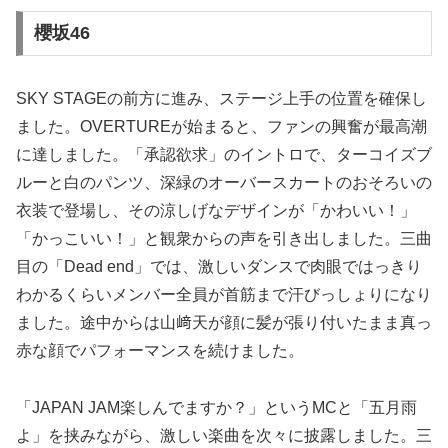
櫻坂46
SKY STAGEの前方に進み、ステージ上手の位置を確保し
ました。OVERTUREが始まると、ファンの興奮が最高潮
に達しました。「承認欲求」のイントロで、ターコイズブ
ルーと白のパンツ、深緑のオーバースカートのおそろいの
衣装で登場し、その涼しげなデザインが「かわいい！」
「かっこいい！」と観衆からの声を引き出しました。三曲
目の「Dead end」では、激しいダンスで肉眼ではっきり
わかるくらいメンバー全員が首筋まで汗びっしょりになり
ました。途中からは山﨑天が顔に髪が張り付いたまま真っ
赤な顔でパフォーマンスを続けました。
「JAPAN JAM楽しんでますか？」というMCと「五月雨
よ」を挟みながら、激しい楽曲を次々に披露しました。三