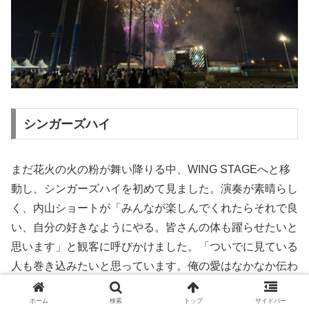
シンガーズハイ
まだ花火の火の粉が舞い降りる中、WING STAGEへと移
動し、シンガーズハイを初めて見ました。演奏が素晴らし
く、内山ショートが「みんなが楽しんでくれたらそれで良
い、自分の好きなようにやる。皆さんの体も躍らせたいと
思います」と観客に呼びかけました。「ついでに見ている
人も巻き込みたいと思っています。俺の愛はなかなか伝わ
らないけど、みんなの愛も全部奪って花火にして打ち上げ
ホーム
検索
トップ
サイドバー
たい」と続け、その言葉通りの激しい演奏でライブを締め