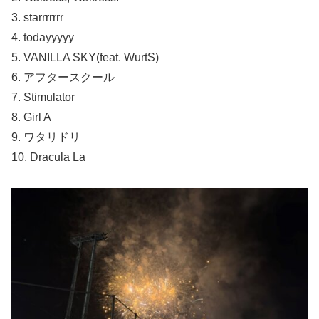
3. starrrrrrr
4. todayyyyy
5. VANILLA SKY(feat. WurtS)
6. アフタースクール
7. Stimulator
8. Girl A
9. ワタリドリ
10. Dracula La