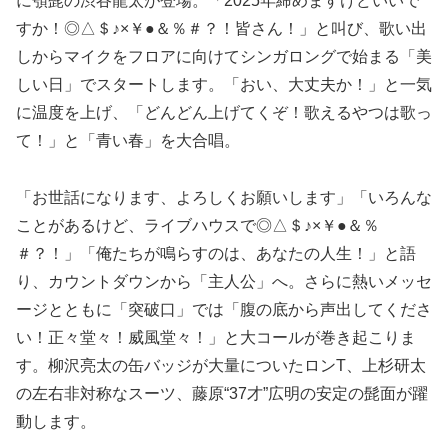
に顎髭の渋谷龍太が登場。「2025年締めますけどいいで
すか！◎△＄♪×￥●＆％＃？！皆さん！」と叫び、歌い出
しからマイクをフロアに向けてシンガロングで始まる「美
しい日」でスタートします。「おい、大丈夫か！」と一気
に温度を上げ、「どんどん上げてくぞ！歌えるやつは歌っ
て！」と「青い春」を大合唱。
「お世話になります、よろしくお願いします」「いろんな
ことがあるけど、ライブハウスで◎△＄♪×￥●＆％
＃？！」「俺たちが鳴らすのは、あなたの人生！」と語
り、カウントダウンから「主人公」へ。さらに熱いメッセ
ージとともに「突破口」では「腹の底から声出してくださ
い！正々堂々！威風堂々！」と大コールが巻き起こりま
す。柳沢亮太の缶バッジが大量についたロンT、上杉研太
の左右非対称なスーツ、藤原“37才”広明の安定の髭面が躍
動します。