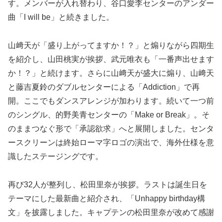
す。メンバーが入れ替わり、谷口愛李センターのアンダー
曲「I will be」と続きました。
山﨑天が「盛り上がってますか！？」と煽りながら四期生
を紹介し、山田桃実が挨拶、武元唯衣も「一番声出せます
か！？」と続けます。さらに山﨑天が盛大に煽り、山﨑天
と藤吉夏鈴のダブルセンターによる「Addiction」で再
開。ここでもダンスアレンジが加わります。続いて一つ前
のシングル、的野美青センターの「Make or Break」。そ
のままつなぐ形で「承認欲求」へと展開しました。センタ
ースクリーンは終始ローマ字ロゴの演出で、海外仕様を意
識したステージングです。
再び32人が整列し、松田里奈が挨拶。ラストは誕生日を
テーマにした最新曲と紹介され、「Unhappy birthday構
文」を披露しました。キャプテンの松田里奈が改めて感謝