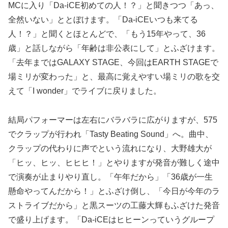
MCに入り「Da-iCE初めての人！？」と聞きつつ「あっ、
全然いない」ととぼけます。「Da-iCEいつも来てる
人！？」と聞くとほとんどで、「もう15年やって、36
歳」と話しながら「年齢は非公表にして」とふざけます。
「去年まではGALAXY STAGE、今回はEARTH STAGEで
場ミリが変わった」と、最高に覚えやすい場ミリの歌を交
えて「I wonder」でライブに戻りました。
結局パフォーマーは左右にバラバラに広がりますが、575
でクラップが行われ「Tasty Beating Sound」へ。曲中、
クラップの代わりに声でという流れになり、大野雄大が
「ヒッ、ヒッ、ヒヒヒ！」とやりますが発音が難しく途中
で演奏が止まりやり直し。「午年だから」「36歳が一生
懸命やってんだから！」とふざけ倒し、「今日が今年のラ
ストライブだから」と黒スーツの工藤大輝もふざけた発音
で盛り上げます。「Da-iCEはヒヒーンっていうグループ