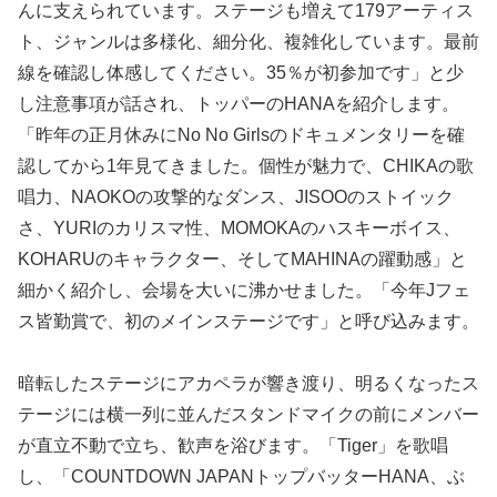
んに支えられています。ステージも増えて179アーティス
ト、ジャンルは多様化、細分化、複雑化しています。最前
線を確認し体感してください。35％が初参加です」と少
し注意事項が話され、トッパーのHANAを紹介します。
「昨年の正月休みにNo No Girlsのドキュメンタリーを確
認してから1年見てきました。個性が魅力で、CHIKAの歌
唱力、NAOKOの攻撃的なダンス、JISOOのストイック
さ、YURIのカリスマ性、MOMOKAのハスキーボイス、
KOHARUのキャラクター、そしてMAHINAの躍動感」と
細かく紹介し、会場を大いに沸かせました。「今年Jフェ
ス皆勤賞で、初のメインステージです」と呼び込みます。
暗転したステージにアカペラが響き渡り、明るくなったス
テージには横一列に並んだスタンドマイクの前にメンバー
が直立不動で立ち、歓声を浴びます。「Tiger」を歌唱
し、「COUNTDOWN JAPANトップバッターHANA、ぶ