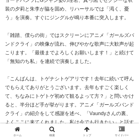
ョートパンツにGジャン姿の理名、真っ黒でセクシーな衣
装の夕莉と朱李が脇を固め、リハーサルでは「渇く、憂
う」を演奏。すぐにジングルが鳴り本番に突入します。
「雑踏、僕らの街」ではスクリーンにアニメ「ガールズバ
ンドクライ」の映像が流れ、伸びやかな歌声に大歓声が起
こります。「最後までよろしくお願いします！」と続けて
「無知のち私」を連続で演奏しました。
「こんばんは、トゲナシトゲアリです！去年に続いて呼ん
でもらえてありがとうございます。去年もすごく楽しく
て、ちなみにトゲトゲ初めて観るよって方？」と問いかけ
ると、半分ほど手が挙がります。アニメ「ガールズバンド
クライ」の紹介をして感謝を述べ、「Vaundyさんの裏、
よくここに来てくれました。私は今でも行きたい」と話す
と、夕莉が「あなたボーカルなんで！」と突っ込み、笑い
ホーム
検索
トップ
サイドバー