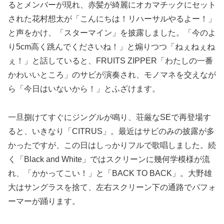
るとメンバーが現れ、赤髪が綺麗にオカマチックにセット
された花村想太が「こんにちは！リハーサルやるよー！」
と声をかけ、「スターマイン」を披露しました。「今のよ
り5cm高く跳んでくださいね！」と煽りつつ「ねぇねぇね
ぇ！」と話していると、FRUITS ZIPPER「わたしの一番
かわいいところ」のサビが演奏され、モノマネを交えなが
ら「今日はいないから！」とふざけます。
一旦捌けてすぐにジングルが鳴り、荘厳なSEで再登場す
ると、いきなり「CITRUS」。最近はサビのみの披露が多
かったですが、この日はしっかりフルで歌唱しました。続
く「Black and White」ではスクリーンに幾何学模様が流
れ、「かかってこい！」と「BACK TO BACK」。大野雄
大はサングラスを捨て、左右スクリーン下の通路でパフォ
ーマーが踊ります。