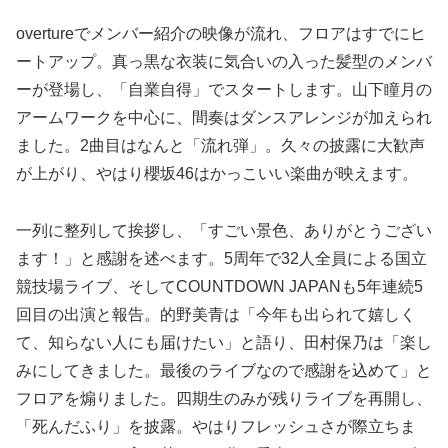
overtureでメンバー紹介の映像が流れ、フロアはすでにヒ
ートアップ。真っ黒な衣装に気合いの入った髪型のメンバ
ーが登場し、「自業自得」でスタートします。山下瞳月の
アームワークを中心に、間奏はダンスアレンジが加えられ
ました。2曲目はなんと「流れ弾」。久々の披露に大歓声
が上がり、やはり櫻坂46はかっこいい楽曲が映えます。
一列に整列して挨拶し、「すごい景色、ありがとうござい
ます！」と感謝を述べます。5周年で32人全員による国立
競技場ライブ、そしてCOUNTDOWN JAPANも5年連続5
回目の出演と報告。的野美青は「今年も出られて嬉しく
て、知らない人にも届けたい」と語り、田村保乃は「楽し
みにしてきました。最後のライブなので感謝を込めて」と
フロアを煽りました。四期生のみが残りライブを再開し、
「死んだふり」を披露。やはりフレッシュさが際立ちま