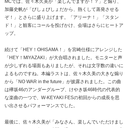
MCでは、佐々木久美が「楽しんでますか！？」と煽り、
加藤史帆が「びしょびしょだから、熱くして蒸発させる
ぞ！」とさらに盛り上げます。「アリーナ！」「スタン
ド！」と観客にコールを投げかけ、会場はさらにヒートア
ップ。
続けて「HEY！OHISAMA！」を宮崎仕様にアレンジした
「HEY！MIYAZAKI」が大合唱されました。モニターと声
が少しずれる場面もありましたが、それは文字数の違いに
よるものですね。本編ラストは、佐々木久美の大きな煽り
から「NO WAR in the future」が披露されました。この曲
は欅坂46のアンダーグループ、けやき坂46時代の代表的
な楽曲の一つで、W-KEYAKI FESの初回からの成長を思
い出させるパフォーマンスでした。
最後に、佐々木久美が「みなさん、楽しんでいただけまし