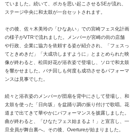
ていました。続いて、ポカを思い起こさせるSEが流れ、
ステージ中央に和太鼓が一台セットされます。
その後、佐々木美玲の「ひなあい」での宮崎フェス化計画
の様子がVTRで流れました。メンバーが宮崎の街の店舗
や行政、企業に協力を依頼する姿が紹介され、「フェスっ
てときめきだ」「大成功しますように」とまとめられた映
像が終わると、松田好花が浴衣姿で登場し、ソロで和太鼓
を響かせました。バチ回しも何度も成功させるパフォーマ
ンスは見事でした。
続々と浴衣姿のメンバーが団扇を背中にさして登場し、和
太鼓を使った「日向坂」を盆踊り調の振り付けで歌唱。花
道まで出てきて華やかにパフォーマンスを披露しました。
曲が終わると、「ひなたフェス始まるよ！」と宣言し、一
旦全員が舞台裏へ。その後、Overtureが始まりました。