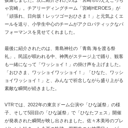
披露しました。次に紹介されたのは「宮崎市のええこっち
ゃ宮崎」。チアリーディングチーム「宮崎HEROES」が
「頑張れ、日向坂！レッツゴーおひさま！」と元気よくエ
ールを送り、小学生中心のチームがアクロバティックなパ
フォーマンスを見せてくれました。
最後に紹介されたのは、青島神社の「青島 海を渡る祭
礼」。民謡が唄われる中、神輿がステージ上で踊り、観客
も一緒になって「ワッショイ！」の掛け声を上げました。
「おひさま、ワッショイワッショイ！」「ひなた、ワッシ
ョイワッショイ！」と、みんなで祈念しながら盛り上がる
素敵な瞬間が続きました。
VTRでは、2022年の東京ドーム公演や「ひな誕祭」の様
子、そして5回目の「ひな誕祭」で「ひなたフェス」開催
が発表された瞬間が映し出されました。佐々木美玲のプレ