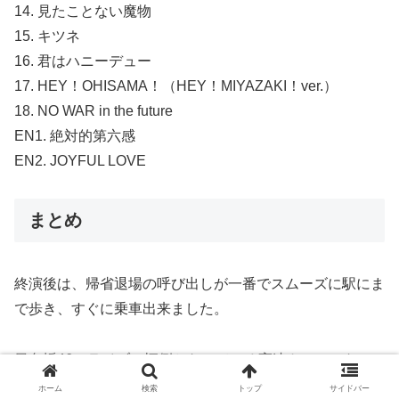
14. 見たことない魔物
15. キツネ
16. 君はハニーデュー
17. HEY！OHISAMA！（HEY！MIYAZAKI！ver.）
18. NO WAR in the future
EN1. 絶対的第六感
EN2. JOYFUL LOVE
まとめ
終演後は、帰省退場の呼び出しが一番でスムーズに駅にま
で歩き、すぐに乗車出来ました。
日向坂46のライブで恒例となっている高速トロッコな
ど、ステージ外でのパフォーマンスは今回ありませんでし
ホーム
検索
トップ
サイドバー