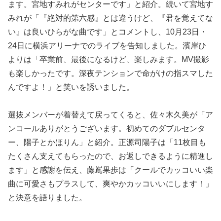
ます。宮地すみれがセンターです」と紹介。続いて宮地す
みれが「『絶対的第六感』とは違うけど、『君を覚えてな
い』は良いひらがな曲です」とコメントし、10月23日・
24日に横浜アリーナでのライブを告知しました。濱岸ひ
よりは「卒業前、最後になるけど、楽しみます。MV撮影
も楽しかったです。深夜テンションで命がけの指スマした
んですよ！」と笑いを誘いました。
選抜メンバーが着替えて戻ってくると、佐々木久美が「ア
ンコールありがとうございます。初めてのダブルセンタ
ー、陽子とかほりん」と紹介。正源司陽子は「11枚目も
たくさん支えてもらったので、お返しできるように精進し
ます」と感謝を伝え、藤嶌果歩は「クールでカッコいい楽
曲に可愛さもプラスして、爽やかカッコいいにします！」
と決意を語りました。