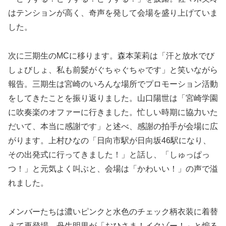
はテンションが高く、奇声を発して会場を盛り上げていま
した。
次に三期生のMCに移ります。森本茉莉は「汗と放水でび
しょびしょ、私も前髪がぐちゃぐちゃです」と笑いながら
報告。三期生は宮崎のいろんな場所でプロモーション活動
をしてきたことを振り返りました。山口陽世は「宮崎学園
に吹奏楽のオファーに行きました。忙しい時期に協力いた
だいて、本当に感謝です」と述べ、感謝の拍手が会場に広
がります。上村ひなの「日向市駅が日向坂46駅になり、
その出発式に行ってきました！」と話し、「しゅっぱっ
つ！」と元気よく叫ぶと、会場は「かわいい！」の声で溢
れました。
メンバーたちは濃いピンクと水色のチェック柄衣装に着替
えて再登場。丹生明里が「おひさま！イクゾー！」と煽る