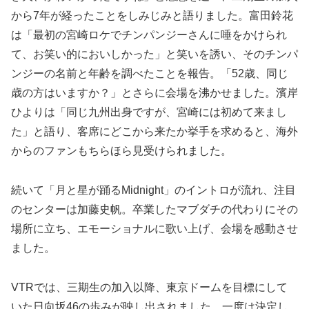
から7年が経ったことをしみじみと語りました。富田鈴花
は「最初の宮崎ロケでチンパンジーさんに唾をかけられ
て、お笑い的においしかった」と笑いを誘い、そのチンパ
ンジーの名前と年齢を調べたことを報告。「52歳、同じ
歳の方はいますか？」とさらに会場を沸かせました。濱岸
ひよりは「同じ九州出身ですが、宮崎には初めて来まし
た」と語り、客席にどこから来たか挙手を求めると、海外
からのファンもちらほら見受けられました。
続いて「月と星が踊るMidnight」のイントロが流れ、注目
のセンターは加藤史帆。卒業したマブダチの代わりにその
場所に立ち、エモーショナルに歌い上げ、会場を感動させ
ました。
VTRでは、三期生の加入以降、東京ドームを目標にして
いた日向坂46の歩みが映し出されました。一度は決定し