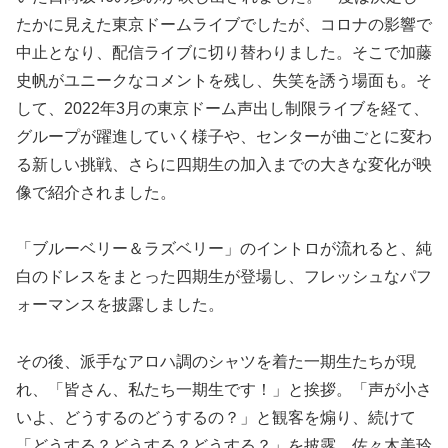
たかに見えた東京ドームライブでしたが、コロナの影響で
中止となり、配信ライブに切り替わりました。そこで加藤
史帆がユニークなコメントを残し、失笑を誘う場面も。そ
して、2022年3月の東京ドーム声出し制限ライブを経て、
グループが躍進していく様子や、センターが曲ごとに変わ
る新しい挑戦、さらに四期生の加入までの大きな変化が映
像で紹介されました。
「ブルーベリー＆ラズベリー」のイントロが流れると、純
白のドレスをまとった四期生が登場し、フレッシュなパフ
ォーマンスを披露しました。
その後、派手なアロハ調のシャツを着た一期生たちが現
れ、「皆さん、私たち一期生です！」と挨拶。「声が小さ
いよ、どうするのどうするの？」と観客を煽り、続けて
「どうする？どうする？どうする？」を披露。佐々木美玲