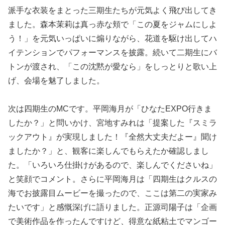
派手な衣装をまとった三期生たちが元気よく飛び出してき
ました。森本茉莉は真っ赤な頬で「この夏をジャムにしよ
う！」を元気いっぱいに煽りながら、花道を駆け出してハ
イテンションでパフォーマンスを披露。続いて二期生にバ
トンが渡され、「この沈黙が愛なら」をしっとりと歌い上
げ、会場を魅了しました。
次は四期生のMCです。平岡海月が「ひなたEXPO行きま
したか？」と問いかけ、宮地すみれは「提案した『スミラ
ックアウト』が実現しました！『全然大丈夫だよー』聞け
ましたか？」と、観客に楽しんでもらえたか確認しまし
た。「いろいろ仕掛けがあるので、楽しんでくださいね」
と笑顔でコメント。さらに平岡海月は「四期生はクルスの
海でお披露目ムービーを撮ったので、ここは第二の実家み
たいです」と感慨深げに語りました。正源司陽子は「企画
で美術作品を作ったんですけど、得意な紙粘土でマンゴー