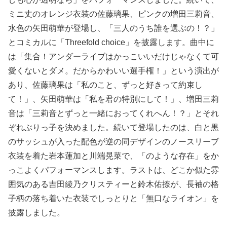
ミニ丈のオレンジ衣装の佐藤璃果、ピンクの増田三莉音、
水色の矢田萌華が登場し、「三人のうち誰を選ぶの！？」
とコミカルに「Threefold choice」を披露します。曲中に
は「集合！アンダーライブはかっこいいだけじゃなくて可
愛くないとダメ。だからかわいい選手権！」という演出が
あり、佐藤璃果は「私のこと、ずっと好きって約束し
て！」、矢田萌華は「私を君の特別にして！」、増田三莉
音は「三莉音とずっと一緒におってくれへん！？」とそれ
ぞれぶりっ子を決めました。続いて登場したのは、白と黒
のサッシュが入った配色が逆の同デザインのノースリーブ
衣装を着た岩本蓮加と川端晃菜で、「のような存在」をか
っこよくパフォーマンスします。ラストは、どこか似た雰
囲気のある吉田綾乃クリスティーと鈴木佑捺が、長袖の格
子柄の落ち着いた衣装でしっとりと「無口なライオン」を
披露しました。