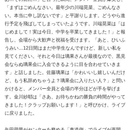
「まずはごめんなさい。最年少の川端晃菜、ごめんなさ
い。本当に申し訳ないです」と平謝りします。どうやら進
行予定を飛ばしてしまっていたようです。川端晃菜は「は
じめまして！実は今日、中学を卒業してきました！」と報
告し、会場から大歓声と祝福を受けます。「あと、ひいふ
うみい…12日間はまだ中学生なんですけど、新しい私を
見てください。それと今日は璃果さんが最後なので、黒見
会ならぬ璃果会に入会できるように目を合わせていきま
す」と話しました。佐藤璃果は「かわいいし嬉しいんだけ
ど、もう私辞めちゃうよ？璃果会に入りたい人？」と問い
かけると、メンバー全員と会場の半分ほどが手を挙げま
す。金川紗耶は「さあ、お待ちかねの勝負の時間がやって
きました！クラップお願いします！」と呼びかけ、ライブ
に戻りました。
矢田萌華がセンターを務める「車道側」でライブが再開