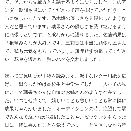
て、そこから先輩方とも話せるようになりました。このア
ンダー期間も隣にいてくださって声を掛けていただき、本
当に嬉しかったです。乃木坂の優しさを具現化したような
人だと思っています。璃果さんの優しさを受け継げるよう
に頑張りたいです」と涙ながらに語りました。佐藤璃果は
「後輩みんなが大好きです。三莉音は本当に頑張り屋さん
で、私も元気をもらっています。無理せず頑張ってくださ
い」花束を渡され、熱いハグを交わしました。
続いて黒見明香が手紙を読みます。派手なレター用紙を広
げ、「出会った頃は高校生と中学生でした。一人っ子の私
にとって璃果ちゃんは自慢のお姉さんのような存在でし
た。いつも心強くて、嬉しいことも悲しいことも常に隣に
璃果ちゃんがいました。オーディションの時、絶望して駅
でみんなで泣きながら話したことや、ゼッケンをもらった
日に一緒に喜んだことを覚えています」と号泣しながら読