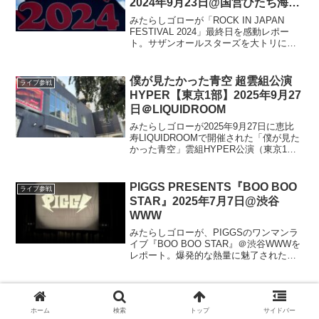
2024年9月23日@国営ひたち海浜
公園
みたらしゴローが「ROCK IN JAPAN
FESTIVAL 2024」最終日を感動レポー
ト。サザンオールスターズを大トリに迎
え、5日間の締めくくりとなった伝説のス
テージ。来年も、ひたちなか開催を願う
声とともに、感動の余韻をお届けしま
僕が見たかった青空 超雲組公演
ライブ参戦
す！
HYPER【東京1部】2025年9月27
日＠LIQUIDROOM
みたらしゴローが2025年9月27日に恵比
寿LIQUIDROOMで開催された「僕が見た
かった青空」雲組HYPER公演（東京1
部）をレポート。セットリストはもちろ
ん、ライブパフォーマンス、やソロ、コ
ントコーナー、語り、卒業休止メンバー
PIGGS PRESENTS『BOO BOO
ライブ参戦
の様子も
STAR』2025年7月7日@渋谷
WWW
みたらしゴローが、PIGGSのワンマンラ
イブ『BOO BOO STAR』＠渋谷WWWを
レポート。爆発的な熱量に魅了された本
編から一転、プー・ルイが脱退を発表
し、会場は涙と驚きに包まれました。6人
での残された日々、そして5人で進む未来
に期待。
ホーム
検索
トップ
サイドバー