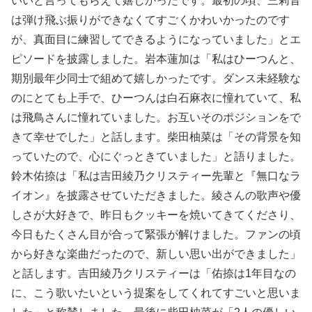
いいと言ってもらえて嬉しかったです。最初の頃、三莉音
は弾け飛ぶ振りができなくてすごくかわいかったのです
が、真面目に練習してできるようになっていました」とエ
ピソードを披露しました。岩本蓮加は「私はひーつんと、
期別最年少同士で組めて嬉しかったです。ダンス未経験な
のにとても上手で、ひーつんは白石麻衣に憧れていて、私
は飛鳥さんに憧れていました。お互いそのポジションをで
きて幸せでした」と話します。柴田柚菜は「その背景を知
っていたので、心にぐっときていました」と語りました。
鈴木佑捺は「私は吉田綾乃クリスティー先輩と『無口なラ
イオン』を披露させていただきました。綾さんの歌声や優
しさが大好きで、昨日もクッキーを焼いてきてくださり、
今日もたくさん目が合って緊張が解けました。ファンの頃
から好きな楽曲だったので、新しい思い出ができました」
と話します。吉田綾乃クリスティーは「佑捺は1年目なの
に、こう歌いたいという提案をしてくれてすごいと思いま