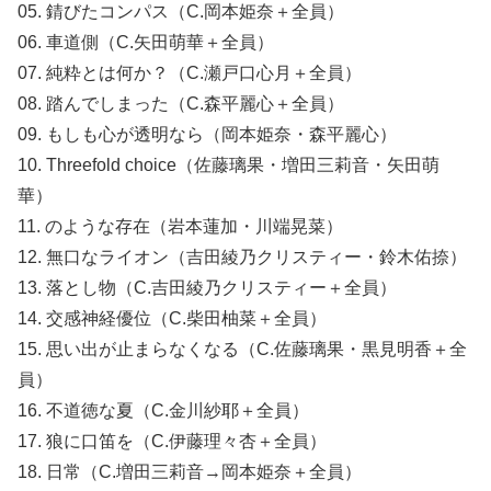
05. 錆びたコンパス（C.岡本姫奈＋全員）
06. 車道側（C.矢田萌華＋全員）
07. 純粋とは何か？（C.瀬戸口心月＋全員）
08. 踏んでしまった（C.森平麗心＋全員）
09. もしも心が透明なら（岡本姫奈・森平麗心）
10. Threefold choice（佐藤璃果・増田三莉音・矢田萌
華）
11. のような存在（岩本蓮加・川端晃菜）
12. 無口なライオン（吉田綾乃クリスティー・鈴木佑捺）
13. 落とし物（C.吉田綾乃クリスティー＋全員）
14. 交感神経優位（C.柴田柚菜＋全員）
15. 思い出が止まらなくなる（C.佐藤璃果・黒見明香＋全
員）
16. 不道徳な夏（C.金川紗耶＋全員）
17. 狼に口笛を（C.伊藤理々杏＋全員）
18. 日常（C.増田三莉音→岡本姫奈＋全員）