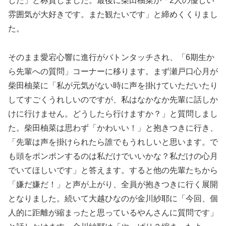
した」と称賛しました。最後に柴田柚菜が「2人の優しい
雰囲気が大好きです。また観たいです」と締めくくりまし
た。
そのまま愛宕心響に進行がバトンタッチされ、「6期生か
ら先輩への質問」コーナーに移ります。まず瀬戸口心月が
柴田柚菜に「私が元気がない時に声を掛けていただいたり
してすごくうれしいのですが、私はなかなか先輩に話しか
けに行けません。どうしたら行けますか？」と質問しまし
た。柴田柚菜は思わず「かわいい！」と抱きつきに行き、
「先輩は声を掛けられたら誰でもうれしいと思います。で
も頭をポンポンするのは私だけでいいかな？私だけの心月
でいてほしいです」と答えます。すると他の先輩たちから
「嫌だ嫌だ！」と声が上がり、全員が抱きつきに行く展開
となりました。続いて大越ひなのが金川紗耶に「今回、個
人的に距離が縮まったと思っているやんさんに質問です」