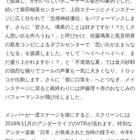
で披露し、かわいらしいポニーテール姿が印象的でした。
続いて柴田柚菜センターで、上段ステージとメインステー
ジに広く分かれて「交感神経優位」をパフォーマンスしま
す。さらに「皆さん、璃果のことは好きですか！？たくさ
ん思い出を作ろうね！」と呼びかけ、佐藤璃果と黒見明香
の親友コンビによるダブルセンターで「思い出が止まらな
くなる」を披露しました。そして「ヘイヘイヘイヘイ、ま
だ盛り上がれますか！？」と「不道徳な夏」では金川紗耶
の強烈な煽りでコールの声量も一気に大きくなり、トロッ
コが出動します。さらに「狼に口笛を」へとつなぎ、メイ
ンステージに戻ると曲終わりには伊藤理々杏のおなじみの
パフォーマンスが飛び出しました。
メンバーが一度ステージを後にすると、スクリーンには
2018年11月のアンダーライブのVTRが流れます。特別な
アンダー楽曲「日常」が発表された当時の様子や、今年6