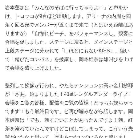
岩本蓮加は「みんなのそばに行っちゃうよ！」と声をか
け、トロッコが9台ほど出動します。アリーナの内周を四
角く回る形でメンバーが近くまで来て（とはいえ距離はあ
りますが）「自惚れビーチ」をパフォーマンスし、観客に
合唱を促しました。ステージに戻ると、メインステージと
上段ステージに分かれて「口ほどにもないKISS」、続い
て「錆びたコンパス」を披露し、岡本姫奈は雄叫びを上げ
て会場を盛り上げました。
整列して挨拶が行われ、やたらテンションの高い金川紗耶
が「さあ、始まりました！41stシングルアンダーライブ！
会場をご覧の皆様、配信をご覧の皆様！どっちも観ちゃっ
てます！もう最終日です」と再び噛みながら話します。岡
本姫奈は「でも、朝すごいことがあったんですよ！朝、紅
茶を淹れていたんですけどこぼしてしまって、こういう先
輩がいたなと思って、歴史をつないでいるなと感じまし