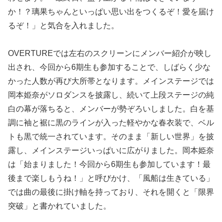
か！？璃果ちゃんといっぱい思い出をつくるぞ！愛を届け
るぞ！」と気合を入れました。
OVERTUREでは左右のスクリーンにメンバー紹介が映し
出され、今回から6期生も参加することで、しばらく少な
かった人数が再び大所帯となります。メインステージでは
岡本姫奈がソロダンスを披露し、続いて上段ステージの純
白の幕が落ちると、メンバーが勢ぞろいしました。白を基
調に袖と裾に黒のラインが入った軽やかな春衣装で、ベル
トも黒で統一されています。そのまま「新しい世界」を披
露し、メインステージいっぱいに広がりました。岡本姫奈
は「始まりました！今回から6期生も参加しています！最
後まで楽しもうね！」と呼びかけ、「風船は生きている」
では曲の最後に掛け軸を持っており、それを開くと「限界
突破」と書かれていました。