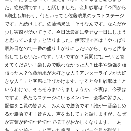
た。絶好調です！」と話しました。金川紗耶は「今回から
6期生も加わり、何といっても佐藤璃果のラストステージ
です」と続けます。佐藤璃果は「そうなんです。なんだか
少し実感が湧いてきて、今日は最高に幸せな一日にしよう
と思っています」と語りました。伊藤理々杏は「やっぱり
最終日なので一番の盛り上がりにしたいから、もっと声を
出してもらいたいです。いいですか？質問に“はーい”と答
えてください！楽しみで眠れなかった人？仕事や勉強を頑
張った人？佐藤璃果が大好きな人？アンダーライブが大好
きな人？」と客席に呼びかけます。すると金川紗耶は「と
いうわけで、そろそろまいりましょうか。今夜は、今夜は
ですよ、私たちステージにいるメンバー、会場の皆さん、
配信をご覧の皆さん、みんなで勝負です！誰が一番楽しめ
るか勝負です！皆さん、声を出して」と話しますが、なぜ
か言葉が途切れ途切れで様子がおかしくなります。「あ
あ…その前に…」と言った瞬間、メンバー全員が爆笑し、