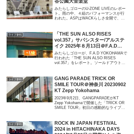
谷公園大音楽堂
みたらしゴローのU-ZONE LIVEのレポー
ト。雨の中、４組のパフォーマンスが行
われた。ASPはWACKらしさ全開で、
FRUITS ZIPPERはかわいいだけでなかっ
た。ExWHYZは憧れのお姉さんぶりを発
揮、新しい学校のリーダーズは異次元の
「THE SUN ALSO RISES
ライブ参戦
想像を超えた作品で驚嘆した。
vol.357」サバシスター/アルステ
イク 2025年８月13日＠F.A.D
YOKOHAMA
みたらしゴローが、F.A.D YOKOHAMAで
行われた「THE SUN ALSO RISES
vol.357」をレポート。ソールドアウトの
熱気あふれるフロアで、アルステイクの
ぶっ飛んだ疾走感、サバシスターは久々
のライブでも圧巻の盛り上がり
GANG PARADE TRICK OR
ライブ参戦
SMILE TOUR＠神奈川 20230902
KT Zepp Yokohama
2023年9月2日、GANGPARADEがKT
Zepp Yokohamaで開催した「TRICK OR
SMILE TOUR」初日の感動的なライブレ
ポート。セットリスト、メンバーのMC、
アンコールまでの詳細をみたらしゴロー
がレポートします。
ROCK IN JAPAN FESTIVAL
ライブ参戦
2024 in HITACHINAKA DAY5