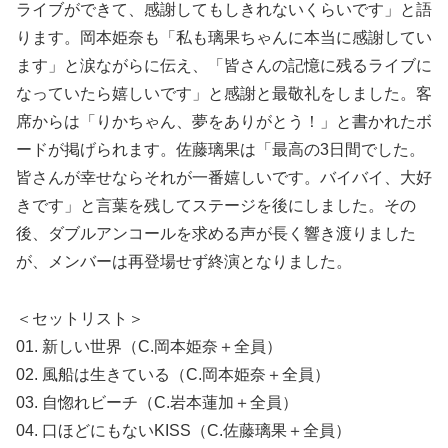
ライブができて、感謝してもしきれないくらいです」と語
ります。岡本姫奈も「私も璃果ちゃんに本当に感謝してい
ます」と涙ながらに伝え、「皆さんの記憶に残るライブに
なっていたら嬉しいです」と感謝と最敬礼をしました。客
席からは「りかちゃん、夢をありがとう！」と書かれたボ
ードが掲げられます。佐藤璃果は「最高の3日間でした。
皆さんが幸せならそれが一番嬉しいです。バイバイ、大好
きです」と言葉を残してステージを後にしました。その
後、ダブルアンコールを求める声が長く響き渡りました
が、メンバーは再登場せず終演となりました。
＜セットリスト＞
01. 新しい世界（C.岡本姫奈＋全員）
02. 風船は生きている（C.岡本姫奈＋全員）
03. 自惚れビーチ（C.岩本蓮加＋全員）
04. 口ほどにもないKISS（C.佐藤璃果＋全員）