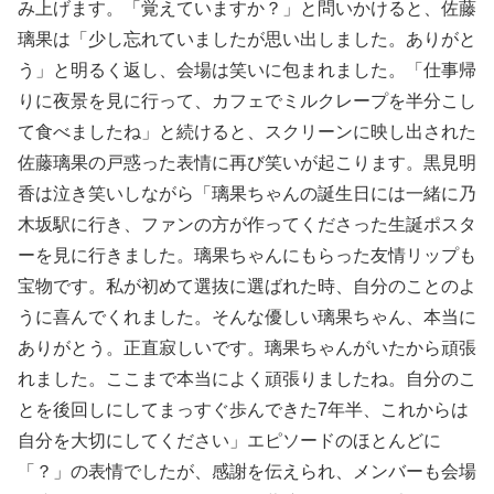
み上げます。「覚えていますか？」と問いかけると、佐藤
璃果は「少し忘れていましたが思い出しました。ありがと
う」と明るく返し、会場は笑いに包まれました。「仕事帰
りに夜景を見に行って、カフェでミルクレープを半分こし
て食べましたね」と続けると、スクリーンに映し出された
佐藤璃果の戸惑った表情に再び笑いが起こります。黒見明
香は泣き笑いしながら「璃果ちゃんの誕生日には一緒に乃
木坂駅に行き、ファンの方が作ってくださった生誕ポスタ
ーを見に行きました。璃果ちゃんにもらった友情リップも
宝物です。私が初めて選抜に選ばれた時、自分のことのよ
うに喜んでくれました。そんな優しい璃果ちゃん、本当に
ありがとう。正直寂しいです。璃果ちゃんがいたから頑張
れました。ここまで本当によく頑張りましたね。自分のこ
とを後回しにしてまっすぐ歩んできた7年半、これからは
自分を大切にしてください」エピソードのほとんどに
「？」の表情でしたが、感謝を伝えられ、メンバーも会場