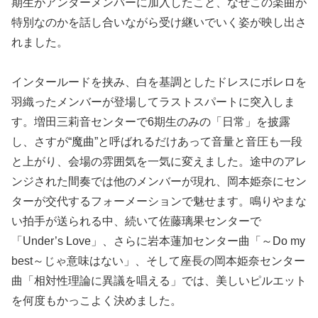
期生がアンダーメンバーに加入したこと、なぜこの楽曲が
特別なのかを話し合いながら受け継いでいく姿が映し出さ
れました。
インタールードを挟み、白を基調としたドレスにボレロを
羽織ったメンバーが登場してラストスパートに突入しま
す。増田三莉音センターで6期生のみの「日常」を披露
し、さすが“魔曲”と呼ばれるだけあって音量と音圧も一段
と上がり、会場の雰囲気を一気に変えました。途中のアレ
ンジされた間奏では他のメンバーが現れ、岡本姫奈にセン
ターが交代するフォーメーションで魅せます。鳴りやまな
い拍手が送られる中、続いて佐藤璃果センターで
「Under’s Love」、さらに岩本蓮加センター曲「～Do my
best～じゃ意味はない」、そして座長の岡本姫奈センター
曲「相対性理論に異議を唱える」では、美しいピルエット
を何度もかっこよく決めました。