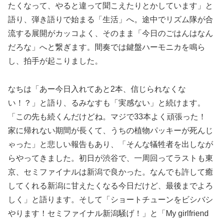
たくなって、やると違って聞こえたりとかしています」と
語り、弾き語りで始まる「生活」へ。途中でリズム隊が合
流する展開がカッコよく、そのまま「今日のごはんはなん
だろな」へと繋ぎます。間奏では鍵盤ハーモニカを鳴ら
し、拍手が起こりました。
なちは「あー今日入れてあと2本、信じられなくな
い！？」と語り、るみなすも「実感ない」と続けます。
「この先も続くんだけどね。マジで33本よく頑張った！
家に帰れない期間が長くて、うちの植物パッキーが死んじ
ゃった」と悲しい報告もあり、「そんな犠牲者を出しなが
らやってきました。初日が渋谷で、一周回ってラストも東
京、セミファイナルは新潟で良かった。なんでも許して癒
してくれる新潟に甘えたくなる今日だけど、最後までよろ
しく」と語ります。そして「ショートチューンをビシバシ
やります！セミファイナル新潟騒げ！」と「My girlfriend