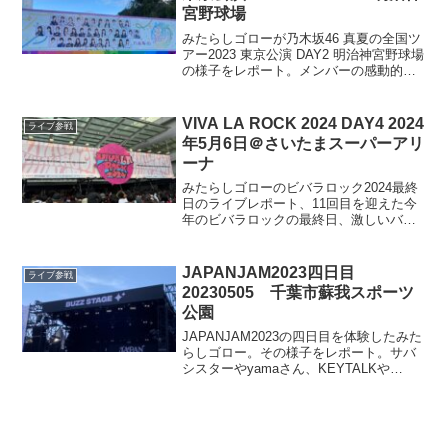
宮野球場
みたらしゴローが乃木坂46 真夏の全国ツ
アー2023 東京公演 DAY2 明治神宮野球場
の様子をレポート。メンバーの感動的な
MCやエネルギッシュな歌唱などライブの
ハイライトが生き生きと語られていま
す、神宮での特別な雰囲気の様子を紹介
VIVA LA ROCK 2024 DAY4 2024
ライブ参戦
します。
年5月6日＠さいたまスーパーアリ
ーナ
みたらしゴローのビバラロック2024最終
日のライブレポート、11回目を迎えた今
年のビバラロックの最終日、激しいバン
ドのライブハイライトや観客としての体
験を通じて感じた課題と期待を綴りま
す。ロックフェスの熱気と共に、次回へ
JAPANJAM2023四日目
ライブ参戦
の期待も膨らみます。
20230505 千葉市蘇我スポーツ
公園
JAPANJAM2023の四日目を体験したみた
らしゴロー。その様子をレポート。サバ
シスターやyamaさん、KEYTALKや
PEPPLE1のパフォーマンスに触れなが
ら、激しい寒暖差にも耐え、最後まで楽
しむ様子を伝える。音楽フェスに興味が
ある人には参考になる記事。