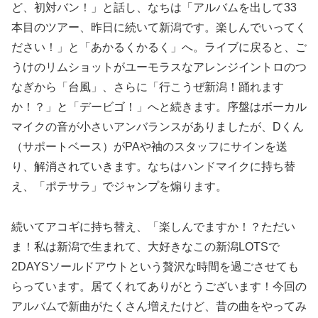
ど、初対バン！」と話し、なちは「アルバムを出して33
本目のツアー、昨日に続いて新潟です。楽しんでいってく
ださい！」と「あかるくかるく」へ。ライブに戻ると、ご
うけのリムショットがユーモラスなアレンジイントロのつ
なぎから「台風」、さらに「行こうぜ新潟！踊れます
か！？」と「デービゴ！」へと続きます。序盤はボーカル
マイクの音が小さいアンバランスがありましたが、Dくん
（サポートベース）がPAや袖のスタッフにサインを送
り、解消されていきます。なちはハンドマイクに持ち替
え、「ポテサラ」でジャンプを煽ります。
続いてアコギに持ち替え、「楽しんでますか！？ただい
ま！私は新潟で生まれて、大好きなこの新潟LOTSで
2DAYSソールドアウトという贅沢な時間を過ごさせても
らっています。居てくれてありがとうございます！今回の
アルバムで新曲がたくさん増えたけど、昔の曲をやってみ