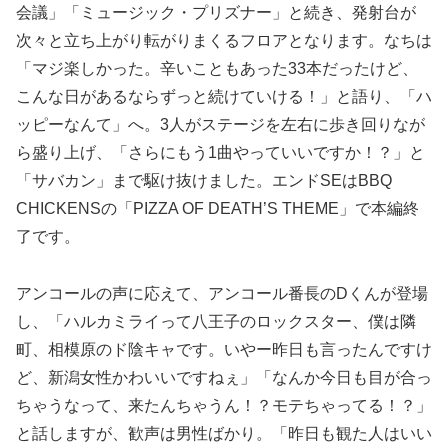
会議」「ミュージック・プリズナー」と続き、発射台が
次々と立ち上がり転がりまくるフロアとなります。なちは
「マジ楽しかった。辛いこともあった33本だったけど、
こんな日があるならずっと続けていける！」と語り、「ハ
ッピーなんて」へ。3人がステージを左右に歩き回りなが
ら盛り上げ、「さらにもう1曲やっていいですか！？」と
「サバカン」まで駆け抜けました。エンドSEはBBQ
CHICKENSの「PIZZA OF DEATH’S THEME」で本編終
了です。
アンコールの声に応えて、アンコール番長のDくんが登場
し、「ハルカミライって八王子のロックスター、僕は隣
町、相模原のド陰キャです。いやー昨日も言ったんですけ
ど、新潟女性かわいいですねぇ」「なんか今日も目が合っ
ちゃうなって、来たんちゃうん！？モテちゃってる！？」
と話しますが、歓声は男性ばかり。「昨日も観た人はいい