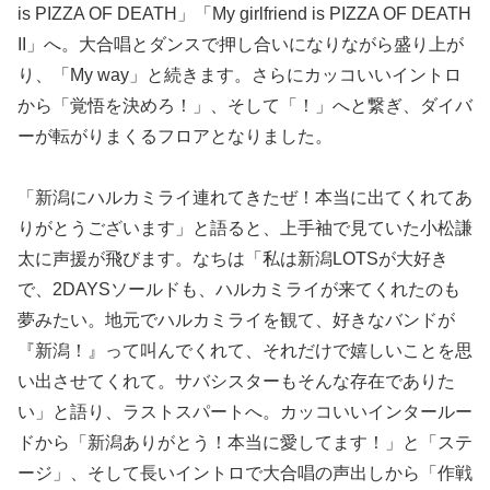
is PIZZA OF DEATH」「My girlfriend is PIZZA OF DEATH
II」へ。大合唱とダンスで押し合いになりながら盛り上が
り、「My way」と続きます。さらにカッコいいイントロ
から「覚悟を決めろ！」、そして「！」へと繋ぎ、ダイバ
ーが転がりまくるフロアとなりました。
「新潟にハルカミライ連れてきたぜ！本当に出てくれてあ
りがとうございます」と語ると、上手袖で見ていた小松謙
太に声援が飛びます。なちは「私は新潟LOTSが大好き
で、2DAYSソールドも、ハルカミライが来てくれたのも
夢みたい。地元でハルカミライを観て、好きなバンドが
『新潟！』って叫んでくれて、それだけで嬉しいことを思
い出させてくれて。サバシスターもそんな存在でありた
い」と語り、ラストスパートへ。カッコいいインタールー
ドから「新潟ありがとう！本当に愛してます！」と「ステ
ージ」、そして長いイントロで大合唱の声出しから「作戦