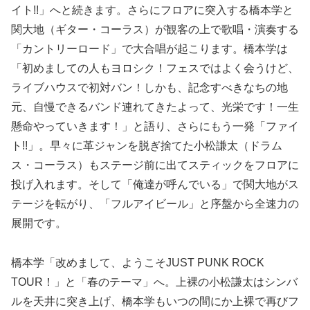
イト!!」へと続きます。さらにフロアに突入する橋本学と
関大地（ギター・コーラス）が観客の上で歌唱・演奏する
「カントリーロード」で大合唱が起こります。橋本学は
「初めましての人もヨロシク！フェスではよく会うけど、
ライブハウスで初対バン！しかも、記念すべきなちの地
元、自慢できるバンド連れてきたよって、光栄です！一生
懸命やっていきます！」と語り、さらにもう一発「ファイ
ト!!」。早々に革ジャンを脱ぎ捨てた小松謙太（ドラム
ス・コーラス）もステージ前に出てスティックをフロアに
投げ入れます。そして「俺達が呼んでいる」で関大地がス
テージを転がり、「フルアイビール」と序盤から全速力の
展開です。
橋本学「改めまして、ようこそJUST PUNK ROCK
TOUR！」と「春のテーマ」へ。上裸の小松謙太はシンバ
ルを天井に突き上げ、橋本学もいつの間にか上裸で再びフ