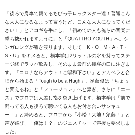
「後ろで肩車で観てるちびっ子ロックスター達！普通こん
な大人になるなよって言うけど、こんな大人になってくだ
さい！」とアコギを手にし、「初めての人も俺らの音楽に
撃ち抜かれますように」と「QUATTRO YOUTH」へ。シ
ンガロングが響き渡ります。そして「K・O・M・A・T・
S・U」をキメると、橋本学は2リットルの水を持ってステ
ージ縁でラッパ飲みし、そのまま最前の観客の口に注ぎま
す。「コロナならアウト！ご唱和下さい」とアカペラと合
唱から始まる「Tough to be a Hugh」、須藤俊は「ちょっ
と変えるね」と「フュージョン」へと繋ぎ、さらに「エー
ス」でフロアは人差し指を突き上げます。橋本学は「前で
踊ってる人も後ろで聴いてる人もお付き合いサンキュ
ー！」と締めると、フロアから「小松！大地！須藤！」と
声が飛び、「俺は！？」のジェスチャーで声援を要求しま
した。