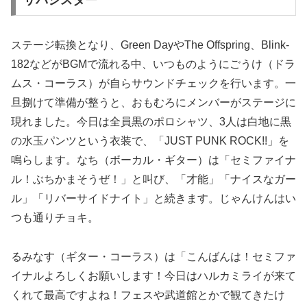
サバシスター
ステージ転換となり、Green DayやThe Offspring、Blink-
182などがBGMで流れる中、いつものようにごうけ（ドラ
ムス・コーラス）が自らサウンドチェックを行います。一
旦捌けて準備が整うと、おもむろにメンバーがステージに
現れました。今日は全員黒のポロシャツ、3人は白地に黒
の水玉パンツという衣装で、「JUST PUNK ROCK!!」を
鳴らします。なち（ボーカル・ギター）は「セミファイナ
ル！ぶちかまそうぜ！」と叫び、「才能」「ナイスなガー
ル」「リバーサイドナイト」と続きます。じゃんけんはい
つも通りチョキ。
るみなす（ギター・コーラス）は「こんばんは！セミファ
イナルよろしくお願いします！今日はハルカミライが来て
くれて最高ですよね！フェスや武道館とかで観てきたけ