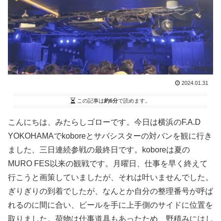
2024.01.31
この記事は
約6分
で読めます。
こんにちは、みたらしゴローです。今日は横浜のF.A.D
YOKOHAMAでkoboreとサバシスターの対バンを観に行き
ました、三日連続参戦の最終日です。koboreは夏の
MURO FES以来の観戦です。月曜日、仕事を早く終えて
行こうと画策していましたが、それは叶いませんでした。
ぎりぎりの到着でしたが、なんとか自分の整理番号が呼ば
れるのに間に合い、ビールを手に上手側のサイドに位置を
取りました。荷物は仕事道具もあったため、野積みにはし