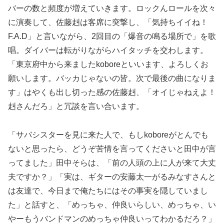
バーの数と頻度が増えていきます。ロックんロールを次々
に演奏して、佐藤赳は客席に突撃し、「気持ちイイね！
F.A.D」と言いながら、2回目の「爆音の鳴る場所で」を歌
唱。ダイバーは転がりながらハイタッチを交わします。
「東京府中から来ましたkoboreといいます、よろしくお
願いします。バッカじゃないの皆。次で最後の曲になりま
す」はやくも出し切った感の佐藤赳、「オイじゃねえよ！
赳さんだろ」と冗談を言い合います。
「サバシスターを見に来た人で、もしkoboreがとんでも
ないと思ったら、どうぞ苦情を言ってくださいと田中が言
ってました」田中そらは、「前の人頭の上に人が来て大丈
夫ですか？」「実は、ギターの安藤太一がるみなすさんと
は友達で、今日まで俺たちにはその事実を隠していまし
た」と話すと、「めっちゃ、仲良いらしい、めっちゃ、い
やーもうバンドマンのめっちゃ仲良いってわかるだろ？」