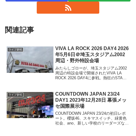
関連記事
VIVA LA ROCK 2026 DAY4 2026
ライブ参戦
年5月6日＠埼玉スタジアム2002
周辺・野外特設会場
みたらしゴローが、埼玉スタジアム2002
周辺の特設会場で開催されたVIVA LA
ROCK 2026 DAY4に参戦。熱狂のSTAR
STAGEから、各アーティストが独特の世
界観を見せたVIVA! STAGEまでライブの
様子をレポートします
COUNTDOWN JAPAN 23/24
ライブ参戦
DAY1 2023年12月28日 幕張メッ
セ国際展示場
COUNTDOWN JAPAN 23/24の初日レポ
ート。櫻坂46、スキマスイッチ、緑黄色
社会、ano、新しい学校のリーダーズなど
のアーティストの全身全霊パフォーマン
スを紹介。音楽の素晴らしさに浸りなが