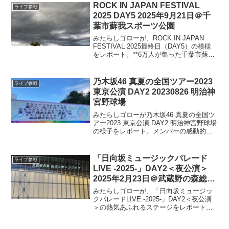
ら年末を楽しむみたらしゴローのレポー
ROCK IN JAPAN FESTIVAL
ライブ参戦
ト
2025 DAY5 2025年9月21日＠千
葉市蘇我スポーツ公園
みたらしゴローが、ROCK IN JAPAN
FESTIVAL 2025最終日（DAY5）の模様
をレポート。**6万人が集った千葉市蘇我
スポーツ公園での熱狂を、注目アーティ
ストのライブステージの盛り上がり、フ
ェスを全力で楽しみ尽くした5日間
乃木坂46 真夏の全国ツアー2023
ライブ参戦
東京公演 DAY2 20230826 明治神
宮野球場
みたらしゴローが乃木坂46 真夏の全国ツ
アー2023 東京公演 DAY2 明治神宮野球場
の様子をレポート。メンバーの感動的な
MCやエネルギッシュな歌唱などライブの
ハイライトが生き生きと語られていま
す、神宮での特別な雰囲気の様子を紹介
「日向坂ミュージックパレード
ライブ参戦
します。
LIVE -2025-」DAY2＜夜公演＞
2025年2月23日＠武蔵野の森総合
スポーツプラザ メインアリーナ
みたらしゴローが、「日向坂ミュージッ
クパレードLIVE -2025-」DAY2＜夜公演
＞の熱気あふれるステージをレポート！4
期生の魅力が詰まったパフォーマンス、
笑いと涙の3時のヒロインとのやりとりな