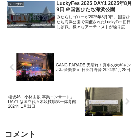
ど成長を遂げたメンバーの姿をお届けし
LuckyFes 2025 DAY1 2025年8月
ライブ参戦
ます！
9日 ＠国営ひたち海浜公園
みたらしゴローが2025年8月9日、国営ひ
たち海浜公園で開催されたLuckyFes初日
に参戦。様々なアーティストが繰り広げ
た熱狂のステージをレポート。ステージ
ごとの演出や観客のリアクション、印象
的なMC、セットリストまでフェス初日の
様子です
GANG PARADE 天晴れ！真冬の大ギャン
パレ音楽祭 in 日比谷野音 2024年1月28日
櫻坂46「小林由依 卒業コンサート」
DAY1 @国立代々木競技場第一体育館
2024年1月31日
コメント