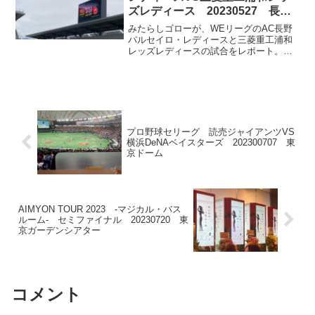
ズレディース 20230527 長野
Uスタジアム
みたらしゴローが、WEリーグのAC長野
パルセイロ・レディースと三菱重工浦和
レッズレディースの試合をレポート。前
節の清家貴子選手の活躍からの長野に来
てキャンペーンなど、試合の舞台から感
じた魅力をお届けします。長野Uスタジア
ムの雰囲気やおすすめの蕎麦もご紹介し
ます。
プロ野球セリーグ 読売ジャイアンツVS
横浜DeNAベイスターズ 202300707 東
京ドーム
AIMYON TOUR 2023 -マジカル・バス
ルーム- セミファイナル 20230720 東
京ガーデンシアター
コメント