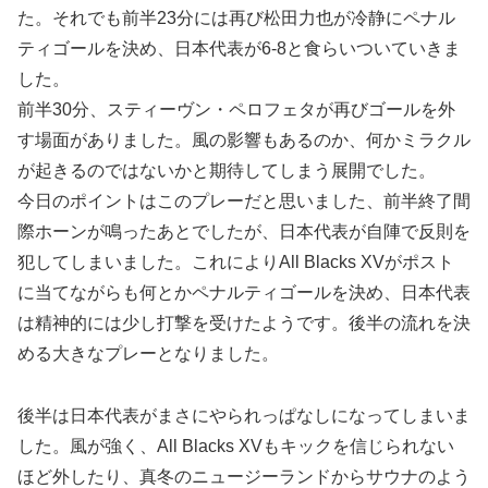
た。それでも前半23分には再び松田力也が冷静にペナル
ティゴールを決め、日本代表が6-8と食らいついていきま
した。
前半30分、スティーヴン・ペロフェタが再びゴールを外
す場面がありました。風の影響もあるのか、何かミラクル
が起きるのではないかと期待してしまう展開でした。
今日のポイントはこのプレーだと思いました、前半終了間
際ホーンが鳴ったあとでしたが、日本代表が自陣で反則を
犯してしまいました。これによりAll Blacks XVがポスト
に当てながらも何とかペナルティゴールを決め、日本代表
は精神的には少し打撃を受けたようです。後半の流れを決
める大きなプレーとなりました。
後半は日本代表がまさにやられっぱなしになってしまいま
した。風が強く、All Blacks XVもキックを信じられない
ほど外したり、真冬のニュージーランドからサウナのよう