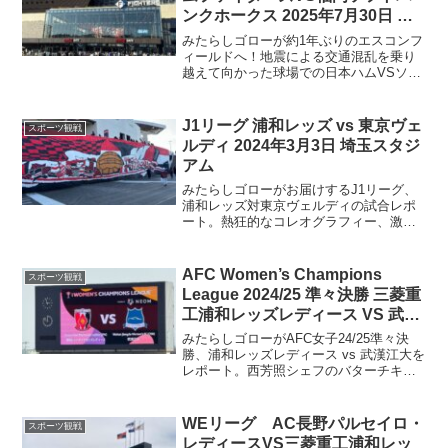
レッズレディースの快進撃に興味津々な
ンクホークス 2025年7月30日 ＠
サッカーファン必見の記事です。
エスコンフィールドHOKKAIDO
みたらしゴローが約1年ぶりのエスコンフ
ィールドへ！地震による交通混乱を乗り
越えて向かった球場での日本ハムVSソフ
トバンクの熱戦を、臨場感たっぷりにレ
ポートします。観戦席からの風景、スタ
ジアム演出、劇的な逆転劇、そして現地
J1リーグ 浦和レッズ vs 東京ヴェ
スポーツ観戦
ならではの野球の魅力
ルディ 2024年3月3日 埼玉スタジ
アム
みたらしゴローがお届けするJ1リーグ、
浦和レッズ対東京ヴェルディの試合レポ
ート。熱狂的なコレオグラフィー、激し
い攻防、そして引き分けに終わった試合
の全容を詳細にレビュー。感情が交錯す
るスタジアムの雰囲気と、試合の決定的
AFC Women’s Champions
スポーツ観戦
瞬間を体感しましょう。
League 2024/25 準々決勝 三菱重
工浦和レッズレディース VS 武漢
江大 2025年3月23日＠熊谷スポー
みたらしゴローがAFC女子24/25準々決
ツ文化公園陸上競技場
勝、浦和レッズレディース vs 武漢江大を
レポート。西芳照シェフのバターチキン
カレーから始まり、120分＋PK戦に及ぶ
死闘の様子、さらには楠瀬直木監督の契
約解除のニュースまで、現地の空気感を
WEリーグ AC長野パルセイロ・
スポーツ観戦
レポート
レディースVS三菱重工浦和レッ