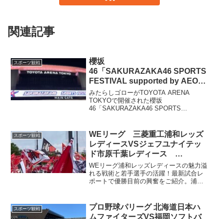
関連記事
櫻坂
スポーツ観戦
46「SAKURAZAKA46 SPORTS
FESTIVAL supported by AEON
CARD」2026年1月30日＠
みたらしゴローがTOYOTA ARENA
TOYOTA ARENA TOKYO
TOKYOで開催された櫻坂
46「SAKURAZAKA46 SPORTS
FESTIVAL」をレポート。各競技の白熱
バトル、メンバーの見どころや名シー
ン、MCトーク、サプライズのスペシャル
WEリーグ 三菱重工浦和レッズ
スポーツ観戦
ライブまで。
レディースVSジェフユナイテッ
ド市原千葉レディース
20230521 浦和駒場スタジアム
WEリーグ浦和レッズレディースの魅力溢
れる戦術と若手選手の活躍！最新試合レ
ポートで優勝目前の興奮をご紹介。浦和
駒場スタジアムでの熱戦を振り返り、サ
ポーターの熱気と次節への期待をご紹介
します。さらに、長野Uスタジアムへのア
プロ野球パリーグ 北海道日本ハ
スポーツ観戦
クセスやチケット情報もチェック！浦和
ムファイターズVS福岡ソフトバ